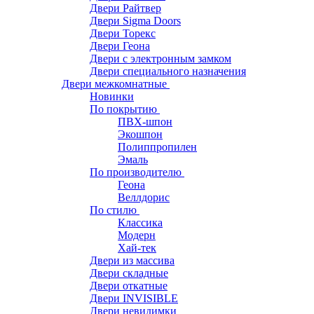
Двери Райтвер
Двери Sigma Doors
Двери Торекс
Двери Геона
Двери с электронным замком
Двери специального назначения
Двери межкомнатные
Новинки
По покрытию
ПВХ-шпон
Экошпон
Полиппропилен
Эмаль
По производителю
Геона
Веллдорис
По стилю
Классика
Модерн
Хай-тек
Двери из массива
Двери складные
Двери откатные
Двери INVISIBLE
Двери невидимки