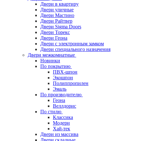
Двери в квартиру
Двери уличные
Двери Мастино
Двери Райтвер
Двери Sigma Doors
Двери Торекс
Двери Геона
Двери с электронным замком
Двери специального назначения
Двери межкомнатные
Новинки
По покрытию
ПВХ-шпон
Экошпон
Полиппропилен
Эмаль
По производителю
Геона
Веллдорис
По стилю
Классика
Модерн
Хай-тек
Двери из массива
Двери складные