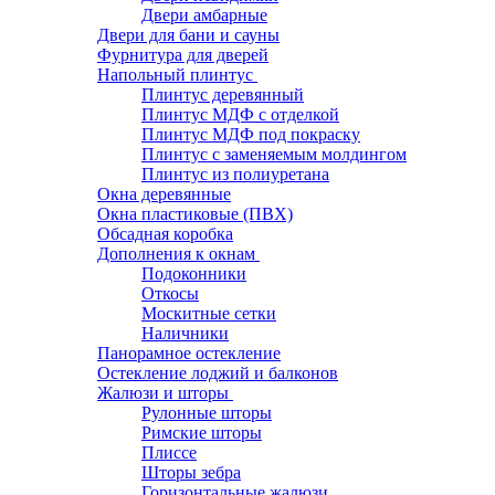
Двери амбарные
Двери для бани и сауны
Фурнитура для дверей
Напольный плинтус
Плинтус деревянный
Плинтус МДФ с отделкой
Плинтус МДФ под покраску
Плинтус с заменяемым молдингом
Плинтус из полиуретана
Окна деревянные
Окна пластиковые (ПВХ)
Обсадная коробка
Дополнения к окнам
Подоконники
Откосы
Москитные сетки
Наличники
Панорамное остекление
Остекление лоджий и балконов
Жалюзи и шторы
Рулонные шторы
Римские шторы
Плиссе
Шторы зебра
Горизонтальные жалюзи