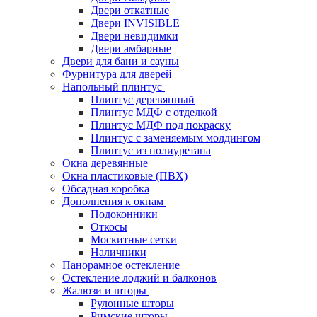
Двери откатные
Двери INVISIBLE
Двери невидимки
Двери амбарные
Двери для бани и сауны
Фурнитура для дверей
Напольный плинтус
Плинтус деревянный
Плинтус МДФ с отделкой
Плинтус МДФ под покраску
Плинтус с заменяемым молдингом
Плинтус из полиуретана
Окна деревянные
Окна пластиковые (ПВХ)
Обсадная коробка
Дополнения к окнам
Подоконники
Откосы
Москитные сетки
Наличники
Панорамное остекление
Остекление лоджий и балконов
Жалюзи и шторы
Рулонные шторы
Римские шторы