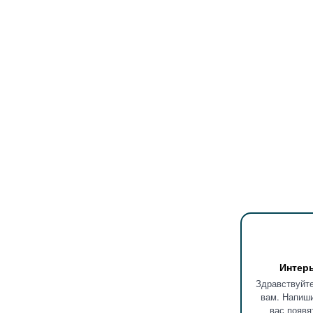
Интер
Здравствуйте
вам. Напиши
вас появя