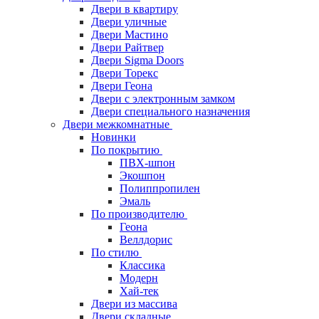
Двери в квартиру
Двери уличные
Двери Мастино
Двери Райтвер
Двери Sigma Doors
Двери Торекс
Двери Геона
Двери с электронным замком
Двери специального назначения
Двери межкомнатные
Новинки
По покрытию
ПВХ-шпон
Экошпон
Полиппропилен
Эмаль
По производителю
Геона
Веллдорис
По стилю
Классика
Модерн
Хай-тек
Двери из массива
Двери складные