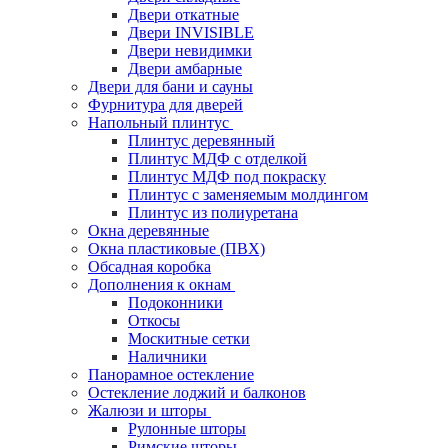
Двери откатные
Двери INVISIBLE
Двери невидимки
Двери амбарные
Двери для бани и сауны
Фурнитура для дверей
Напольный плинтус
Плинтус деревянный
Плинтус МДФ с отделкой
Плинтус МДФ под покраску
Плинтус с заменяемым молдингом
Плинтус из полиуретана
Окна деревянные
Окна пластиковые (ПВХ)
Обсадная коробка
Дополнения к окнам
Подоконники
Откосы
Москитные сетки
Наличники
Панорамное остекление
Остекление лоджий и балконов
Жалюзи и шторы
Рулонные шторы
Римские шторы