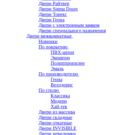
Двери Райтвер
Двери Sigma Doors
Двери Торекс
Двери Геона
Двери с электронным замком
Двери специального назначения
Двери межкомнатные
Новинки
По покрытию
ПВХ-шпон
Экошпон
Полиппропилен
Эмаль
По производителю
Геона
Веллдорис
По стилю
Классика
Модерн
Хай-тек
Двери из массива
Двери складные
Двери откатные
Двери INVISIBLE
Двери невидимки