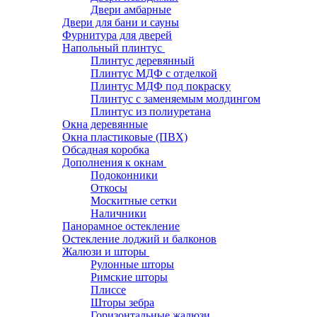
Двери амбарные
Двери для бани и сауны
Фурнитура для дверей
Напольный плинтус
Плинтус деревянный
Плинтус МДФ с отделкой
Плинтус МДФ под покраску
Плинтус с заменяемым молдингом
Плинтус из полиуретана
Окна деревянные
Окна пластиковые (ПВХ)
Обсадная коробка
Дополнения к окнам
Подоконники
Откосы
Москитные сетки
Наличники
Панорамное остекление
Остекление лоджий и балконов
Жалюзи и шторы
Рулонные шторы
Римские шторы
Плиссе
Шторы зебра
Горизонтальные жалюзи