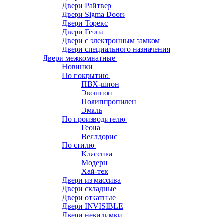
Двери Райтвер
Двери Sigma Doors
Двери Торекс
Двери Геона
Двери с электронным замком
Двери специального назначения
Двери межкомнатные
Новинки
По покрытию
ПВХ-шпон
Экошпон
Полиппропилен
Эмаль
По производителю
Геона
Веллдорис
По стилю
Классика
Модерн
Хай-тек
Двери из массива
Двери складные
Двери откатные
Двери INVISIBLE
Двери невидимки