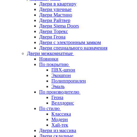
Двери в квартиру
Двери уличные
Двери Мастино
Двери Райтвер
Двери Sigma Doors
Двери Торекс
Двери Геона
Двери с электронным замком
Двери специального назначения
Двери межкомнатные
Новинки
По покрытию
ПВХ-шпон
Экошпон
Полиппропилен
Эмаль
По производителю
Геона
Веллдорис
По стилю
Классика
Модерн
Хай-тек
Двери из массива
Двери складные