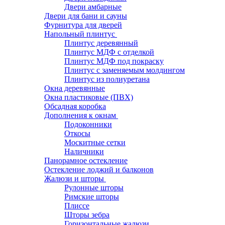
Двери амбарные
Двери для бани и сауны
Фурнитура для дверей
Напольный плинтус
Плинтус деревянный
Плинтус МДФ с отделкой
Плинтус МДФ под покраску
Плинтус с заменяемым молдингом
Плинтус из полиуретана
Окна деревянные
Окна пластиковые (ПВХ)
Обсадная коробка
Дополнения к окнам
Подоконники
Откосы
Москитные сетки
Наличники
Панорамное остекление
Остекление лоджий и балконов
Жалюзи и шторы
Рулонные шторы
Римские шторы
Плиссе
Шторы зебра
Горизонтальные жалюзи