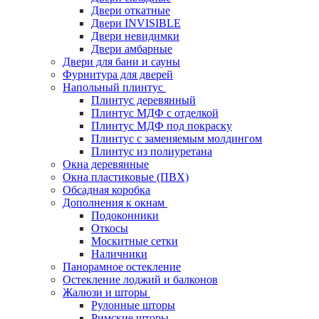
Двери откатные
Двери INVISIBLE
Двери невидимки
Двери амбарные
Двери для бани и сауны
Фурнитура для дверей
Напольный плинтус
Плинтус деревянный
Плинтус МДФ с отделкой
Плинтус МДФ под покраску
Плинтус с заменяемым молдингом
Плинтус из полиуретана
Окна деревянные
Окна пластиковые (ПВХ)
Обсадная коробка
Дополнения к окнам
Подоконники
Откосы
Москитные сетки
Наличники
Панорамное остекление
Остекление лоджий и балконов
Жалюзи и шторы
Рулонные шторы
Римские шторы