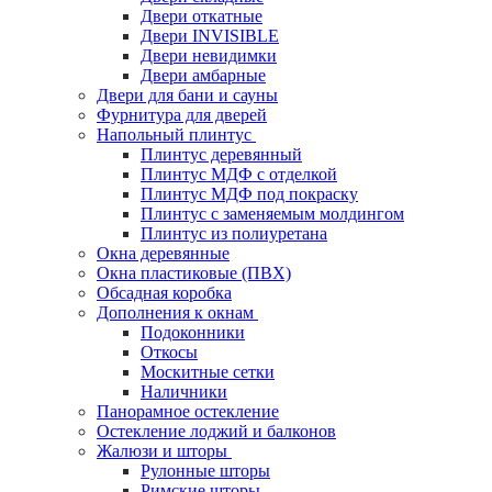
Двери откатные
Двери INVISIBLE
Двери невидимки
Двери амбарные
Двери для бани и сауны
Фурнитура для дверей
Напольный плинтус
Плинтус деревянный
Плинтус МДФ с отделкой
Плинтус МДФ под покраску
Плинтус с заменяемым молдингом
Плинтус из полиуретана
Окна деревянные
Окна пластиковые (ПВХ)
Обсадная коробка
Дополнения к окнам
Подоконники
Откосы
Москитные сетки
Наличники
Панорамное остекление
Остекление лоджий и балконов
Жалюзи и шторы
Рулонные шторы
Римские шторы