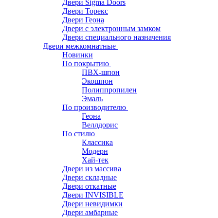
Двери Sigma Doors
Двери Торекс
Двери Геона
Двери с электронным замком
Двери специального назначения
Двери межкомнатные
Новинки
По покрытию
ПВХ-шпон
Экошпон
Полиппропилен
Эмаль
По производителю
Геона
Веллдорис
По стилю
Классика
Модерн
Хай-тек
Двери из массива
Двери складные
Двери откатные
Двери INVISIBLE
Двери невидимки
Двери амбарные