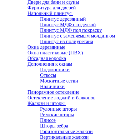
Двери для бани и сауны
Фурнитура для дверей
Напольный плинтус
Плинтус деревянный
Плинтус МДФ с отделкой
Плинтус МДФ под покраску
Плинтус с заменяемым молдингом
Плинтус из полиуретана
Окна деревянные
Окна пластиковые (ПВХ)
Обсадная коробка
Дополнения к окнам
Подоконники
Откосы
Москитные сетки
Наличники
Панорамное остекление
Остекление лоджий и балконов
Жалюзи и шторы
Рулонные шторы
Римские шторы
Плиссе
Шторы зебра
Горизонтальные жалюзи
Вертикальные жалюзи