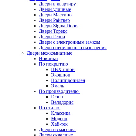
Двери в квартиру
Двери уличные
Двери Мастино
Двери Райтвер
Двери Sigma Doors
Двери Торекс
Двери Геона
Двери с электронным замком
Двери специального назначения
Двери межкомнатные
Новинки
По покрытию
ПВХ-шпон
Экошпон
Полиппропилен
Эмаль
По производителю
Геона
Веллдорис
По стилю
Классика
Модерн
Хай-тек
Двери из массива
Двери складные