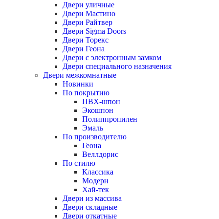
Двери уличные
Двери Мастино
Двери Райтвер
Двери Sigma Doors
Двери Торекс
Двери Геона
Двери с электронным замком
Двери специального назначения
Двери межкомнатные
Новинки
По покрытию
ПВХ-шпон
Экошпон
Полиппропилен
Эмаль
По производителю
Геона
Веллдорис
По стилю
Классика
Модерн
Хай-тек
Двери из массива
Двери складные
Двери откатные