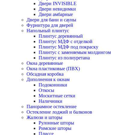
Двери INVISIBLE
Двери невидимки
Двери амбарные
Двери для бани и сауны
Фурнитура для дверей
Напольный плинтус
Плинтус деревянный
Плинтус МДФ с отделкой
Плинтус МДФ под покраску
Плинтус с заменяемым молдингом
Плинтус из полиуретана
Окна деревянные
Окна пластиковые (ПВХ)
Обсадная коробка
Дополнения к окнам
Подоконники
Откосы
Москитные сетки
Наличники
Панорамное остекление
Остекление лоджий и балконов
Жалюзи и шторы
Рулонные шторы
Римские шторы
Плиссе