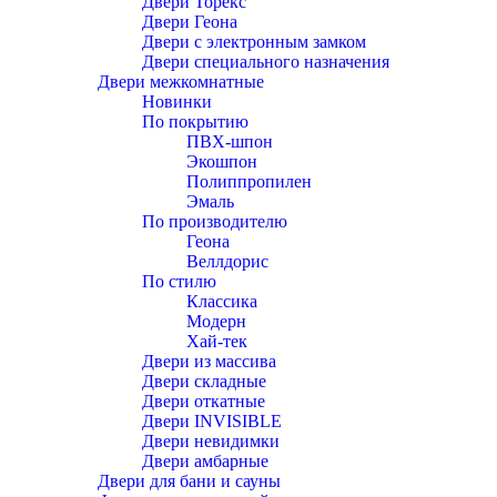
Двери Торекс
Двери Геона
Двери с электронным замком
Двери специального назначения
Двери межкомнатные
Новинки
По покрытию
ПВХ-шпон
Экошпон
Полиппропилен
Эмаль
По производителю
Геона
Веллдорис
По стилю
Классика
Модерн
Хай-тек
Двери из массива
Двери складные
Двери откатные
Двери INVISIBLE
Двери невидимки
Двери амбарные
Двери для бани и сауны