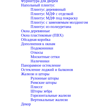
Фурнитура для дверей
Напольный плинтус
Плинтус деревянный
Плинтус МДФ с отделкой
Плинтус МДФ под покраску
Плинтус с заменяемым молдингом
Плинтус из полиуретана
Окна деревянные
Окна пластиковые (ПВХ)
Обсадная коробка
Дополнения к окнам
Подоконники
Откосы
Москитные сетки
Наличники
Панорамное остекление
Остекление лоджий и балконов
Жалюзи и шторы
Рулонные шторы
Римские шторы
Плиссе
Шторы зебра
Горизонтальные жалюзи
Вертикальные жалюзи
Декор