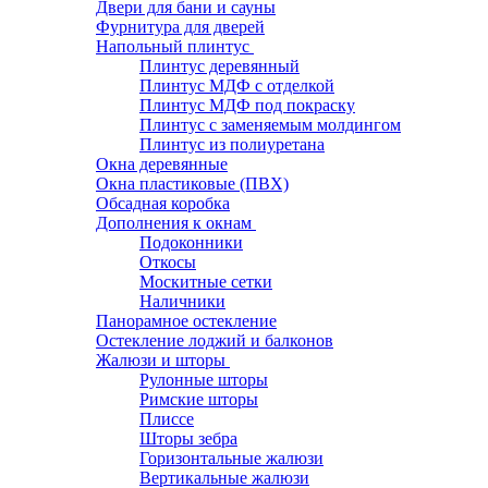
Двери для бани и сауны
Фурнитура для дверей
Напольный плинтус
Плинтус деревянный
Плинтус МДФ с отделкой
Плинтус МДФ под покраску
Плинтус с заменяемым молдингом
Плинтус из полиуретана
Окна деревянные
Окна пластиковые (ПВХ)
Обсадная коробка
Дополнения к окнам
Подоконники
Откосы
Москитные сетки
Наличники
Панорамное остекление
Остекление лоджий и балконов
Жалюзи и шторы
Рулонные шторы
Римские шторы
Плиссе
Шторы зебра
Горизонтальные жалюзи
Вертикальные жалюзи