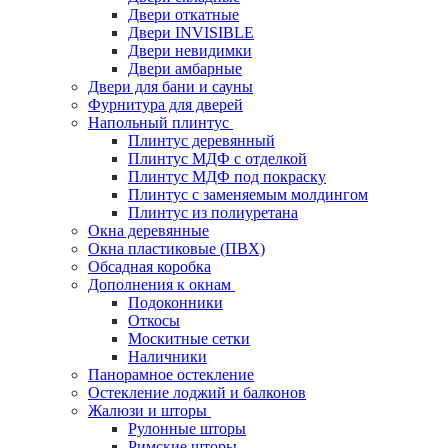
Двери откатные
Двери INVISIBLE
Двери невидимки
Двери амбарные
Двери для бани и сауны
Фурнитура для дверей
Напольный плинтус
Плинтус деревянный
Плинтус МДФ с отделкой
Плинтус МДФ под покраску
Плинтус с заменяемым молдингом
Плинтус из полиуретана
Окна деревянные
Окна пластиковые (ПВХ)
Обсадная коробка
Дополнения к окнам
Подоконники
Откосы
Москитные сетки
Наличники
Панорамное остекление
Остекление лоджий и балконов
Жалюзи и шторы
Рулонные шторы
Римские шторы