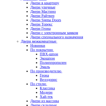
Двери в квартиру
Двери уличные
Двери Мастино
Двери Райтвер
Двери Sigma Doors
Двери Торекс
Двери Геона
Двери с электронным замком
Двери специального назначения
Двери межкомнатные
Новинки
По покрытию
ПВХ-шпон
Экошпон
Полиппропилен
Эмаль
По производителю
Геона
Веллдорис
По стилю
Классика
Модерн
Хай-тек
Двери из массива
Двери складные