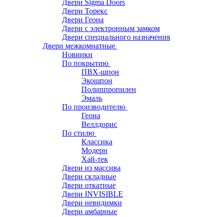
Двери Sigma Doors
Двери Торекс
Двери Геона
Двери с электронным замком
Двери специального назначения
Двери межкомнатные
Новинки
По покрытию
ПВХ-шпон
Экошпон
Полиппропилен
Эмаль
По производителю
Геона
Веллдорис
По стилю
Классика
Модерн
Хай-тек
Двери из массива
Двери складные
Двери откатные
Двери INVISIBLE
Двери невидимки
Двери амбарные