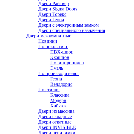
Двери Райтвер
Двери Sigma Doors
Двери Торекс
Двери Геона
Двери с электронным замком
Двери специального назначения
Двери межкомнатные
Новинки
По покрытию
ПВХ-шпон
Экошпон
Полиппропилен
Эмаль
По производителю
Геона
Веллдорис
По стилю
Классика
Модерн
Хай-тек
Двери из массива
Двери складные
Двери откатные
Двери INVISIBLE
Двери невидимки