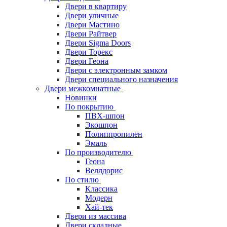
Двери в квартиру
Двери уличные
Двери Мастино
Двери Райтвер
Двери Sigma Doors
Двери Торекс
Двери Геона
Двери с электронным замком
Двери специального назначения
Двери межкомнатные
Новинки
По покрытию
ПВХ-шпон
Экошпон
Полиппропилен
Эмаль
По производителю
Геона
Веллдорис
По стилю
Классика
Модерн
Хай-тек
Двери из массива
Двери складные