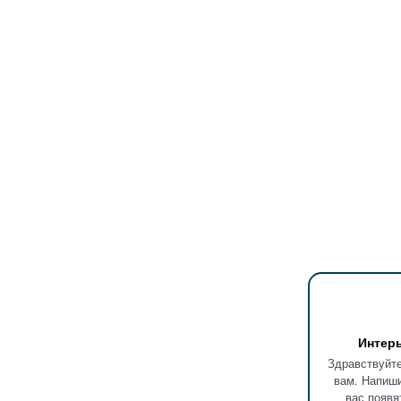
Интер
Здравствуйте
вам. Напиши
вас появя