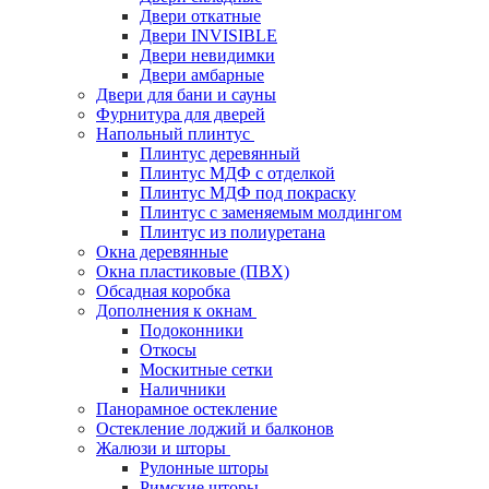
Двери откатные
Двери INVISIBLE
Двери невидимки
Двери амбарные
Двери для бани и сауны
Фурнитура для дверей
Напольный плинтус
Плинтус деревянный
Плинтус МДФ с отделкой
Плинтус МДФ под покраску
Плинтус с заменяемым молдингом
Плинтус из полиуретана
Окна деревянные
Окна пластиковые (ПВХ)
Обсадная коробка
Дополнения к окнам
Подоконники
Откосы
Москитные сетки
Наличники
Панорамное остекление
Остекление лоджий и балконов
Жалюзи и шторы
Рулонные шторы
Римские шторы