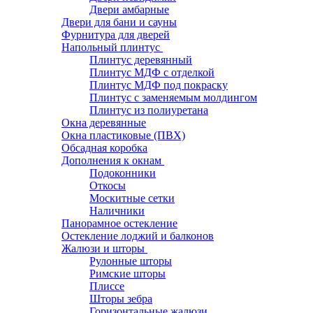
Двери амбарные
Двери для бани и сауны
Фурнитура для дверей
Напольный плинтус
Плинтус деревянный
Плинтус МДФ с отделкой
Плинтус МДФ под покраску
Плинтус с заменяемым молдингом
Плинтус из полиуретана
Окна деревянные
Окна пластиковые (ПВХ)
Обсадная коробка
Дополнения к окнам
Подоконники
Откосы
Москитные сетки
Наличники
Панорамное остекление
Остекление лоджий и балконов
Жалюзи и шторы
Рулонные шторы
Римские шторы
Плиссе
Шторы зебра
Горизонтальные жалюзи