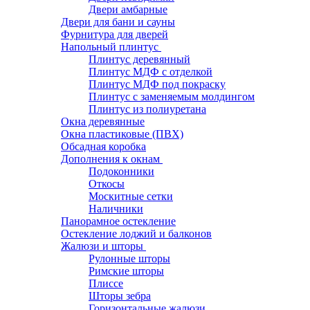
Двери амбарные
Двери для бани и сауны
Фурнитура для дверей
Напольный плинтус
Плинтус деревянный
Плинтус МДФ с отделкой
Плинтус МДФ под покраску
Плинтус с заменяемым молдингом
Плинтус из полиуретана
Окна деревянные
Окна пластиковые (ПВХ)
Обсадная коробка
Дополнения к окнам
Подоконники
Откосы
Москитные сетки
Наличники
Панорамное остекление
Остекление лоджий и балконов
Жалюзи и шторы
Рулонные шторы
Римские шторы
Плиссе
Шторы зебра
Горизонтальные жалюзи