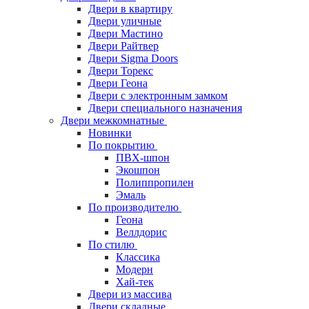
Двери в квартиру
Двери уличные
Двери Мастино
Двери Райтвер
Двери Sigma Doors
Двери Торекс
Двери Геона
Двери с электронным замком
Двери специального назначения
Двери межкомнатные
Новинки
По покрытию
ПВХ-шпон
Экошпон
Полиппропилен
Эмаль
По производителю
Геона
Веллдорис
По стилю
Классика
Модерн
Хай-тек
Двери из массива
Двери складные