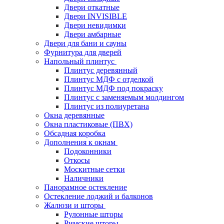
Двери откатные
Двери INVISIBLE
Двери невидимки
Двери амбарные
Двери для бани и сауны
Фурнитура для дверей
Напольный плинтус
Плинтус деревянный
Плинтус МДФ с отделкой
Плинтус МДФ под покраску
Плинтус с заменяемым молдингом
Плинтус из полиуретана
Окна деревянные
Окна пластиковые (ПВХ)
Обсадная коробка
Дополнения к окнам
Подоконники
Откосы
Москитные сетки
Наличники
Панорамное остекление
Остекление лоджий и балконов
Жалюзи и шторы
Рулонные шторы
Римские шторы