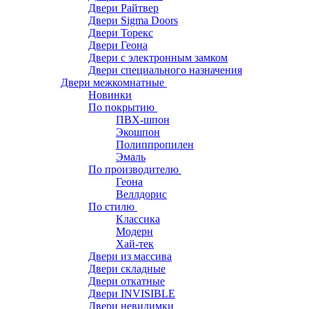
Двери Райтвер
Двери Sigma Doors
Двери Торекс
Двери Геона
Двери с электронным замком
Двери специального назначения
Двери межкомнатные
Новинки
По покрытию
ПВХ-шпон
Экошпон
Полиппропилен
Эмаль
По производителю
Геона
Веллдорис
По стилю
Классика
Модерн
Хай-тек
Двери из массива
Двери складные
Двери откатные
Двери INVISIBLE
Двери невидимки