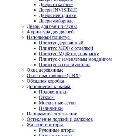
Двери откатные
Двери INVISIBLE
Двери невидимки
Двери амбарные
Двери для бани и сауны
Фурнитура для дверей
Напольный плинтус
Плинтус деревянный
Плинтус МДФ с отделкой
Плинтус МДФ под покраску
Плинтус с заменяемым молдингом
Плинтус из полиуретана
Окна деревянные
Окна пластиковые (ПВХ)
Обсадная коробка
Дополнения к окнам
Подоконники
Откосы
Москитные сетки
Наличники
Панорамное остекление
Остекление лоджий и балконов
Жалюзи и шторы
Рулонные шторы
Римские шторы