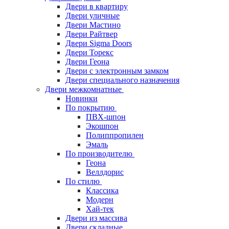
Двери в квартиру
Двери уличные
Двери Мастино
Двери Райтвер
Двери Sigma Doors
Двери Торекс
Двери Геона
Двери с электронным замком
Двери специального назначения
Двери межкомнатные
Новинки
По покрытию
ПВХ-шпон
Экошпон
Полиппропилен
Эмаль
По производителю
Геона
Веллдорис
По стилю
Классика
Модерн
Хай-тек
Двери из массива
Двери складные