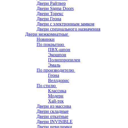
Двери Райтвер
Двери Sigma Doors
Двери Торекс
Двери Геона
Двери с электронным замком
Двери специального назначения
Двери межкомнатные
Новинки
По покрытию
ПВХ-шпон
Экошпон
Полиппропилен
Эмаль
По производителю
Геона
Веллдорис
По стилю
Классика
Модерн
Хай-тек
Двери из массива
Двери складные
Двери откатные
Двери INVISIBLE
Двери невидимки