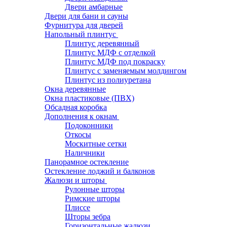
Двери амбарные
Двери для бани и сауны
Фурнитура для дверей
Напольный плинтус
Плинтус деревянный
Плинтус МДФ с отделкой
Плинтус МДФ под покраску
Плинтус с заменяемым молдингом
Плинтус из полиуретана
Окна деревянные
Окна пластиковые (ПВХ)
Обсадная коробка
Дополнения к окнам
Подоконники
Откосы
Москитные сетки
Наличники
Панорамное остекление
Остекление лоджий и балконов
Жалюзи и шторы
Рулонные шторы
Римские шторы
Плиссе
Шторы зебра
Горизонтальные жалюзи