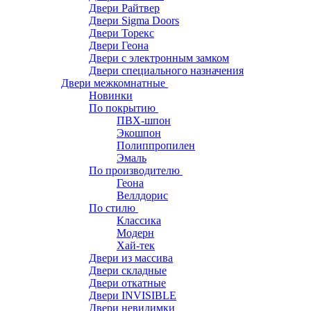
Двери Райтвер
Двери Sigma Doors
Двери Торекс
Двери Геона
Двери с электронным замком
Двери специального назначения
Двери межкомнатные
Новинки
По покрытию
ПВХ-шпон
Экошпон
Полиппропилен
Эмаль
По производителю
Геона
Веллдорис
По стилю
Классика
Модерн
Хай-тек
Двери из массива
Двери складные
Двери откатные
Двери INVISIBLE
Двери невидимки