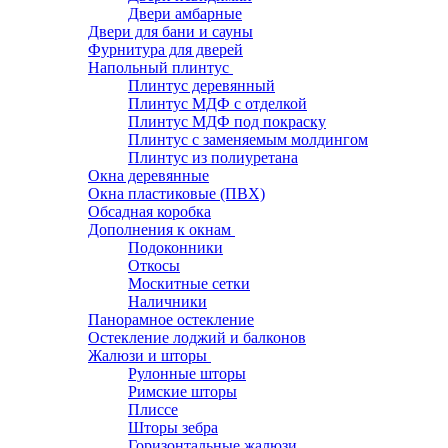
Двери амбарные
Двери для бани и сауны
Фурнитура для дверей
Напольный плинтус
Плинтус деревянный
Плинтус МДФ с отделкой
Плинтус МДФ под покраску
Плинтус с заменяемым молдингом
Плинтус из полиуретана
Окна деревянные
Окна пластиковые (ПВХ)
Обсадная коробка
Дополнения к окнам
Подоконники
Откосы
Москитные сетки
Наличники
Панорамное остекление
Остекление лоджий и балконов
Жалюзи и шторы
Рулонные шторы
Римские шторы
Плиссе
Шторы зебра
Горизонтальные жалюзи