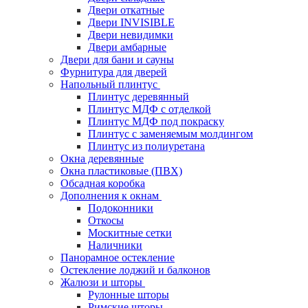
Двери откатные
Двери INVISIBLE
Двери невидимки
Двери амбарные
Двери для бани и сауны
Фурнитура для дверей
Напольный плинтус
Плинтус деревянный
Плинтус МДФ с отделкой
Плинтус МДФ под покраску
Плинтус с заменяемым молдингом
Плинтус из полиуретана
Окна деревянные
Окна пластиковые (ПВХ)
Обсадная коробка
Дополнения к окнам
Подоконники
Откосы
Москитные сетки
Наличники
Панорамное остекление
Остекление лоджий и балконов
Жалюзи и шторы
Рулонные шторы
Римские шторы