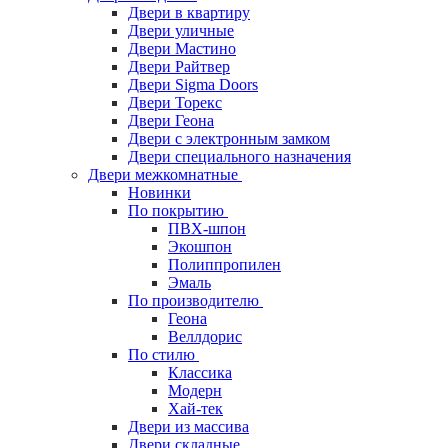
Двери в квартиру
Двери уличные
Двери Мастино
Двери Райтвер
Двери Sigma Doors
Двери Торекс
Двери Геона
Двери с электронным замком
Двери специального назначения
Двери межкомнатные
Новинки
По покрытию
ПВХ-шпон
Экошпон
Полиппропилен
Эмаль
По производителю
Геона
Веллдорис
По стилю
Классика
Модерн
Хай-тек
Двери из массива
Двери складные