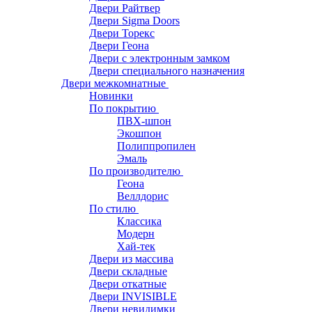
Двери Райтвер
Двери Sigma Doors
Двери Торекс
Двери Геона
Двери с электронным замком
Двери специального назначения
Двери межкомнатные
Новинки
По покрытию
ПВХ-шпон
Экошпон
Полиппропилен
Эмаль
По производителю
Геона
Веллдорис
По стилю
Классика
Модерн
Хай-тек
Двери из массива
Двери складные
Двери откатные
Двери INVISIBLE
Двери невидимки