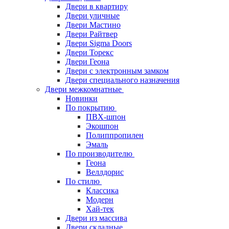
Двери в квартиру
Двери уличные
Двери Мастино
Двери Райтвер
Двери Sigma Doors
Двери Торекс
Двери Геона
Двери с электронным замком
Двери специального назначения
Двери межкомнатные
Новинки
По покрытию
ПВХ-шпон
Экошпон
Полиппропилен
Эмаль
По производителю
Геона
Веллдорис
По стилю
Классика
Модерн
Хай-тек
Двери из массива
Двери складные