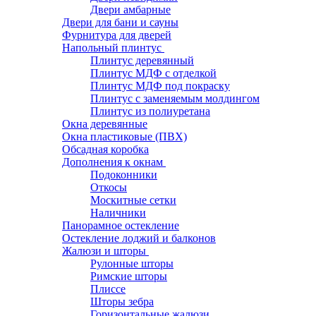
Двери амбарные
Двери для бани и сауны
Фурнитура для дверей
Напольный плинтус
Плинтус деревянный
Плинтус МДФ с отделкой
Плинтус МДФ под покраску
Плинтус с заменяемым молдингом
Плинтус из полиуретана
Окна деревянные
Окна пластиковые (ПВХ)
Обсадная коробка
Дополнения к окнам
Подоконники
Откосы
Москитные сетки
Наличники
Панорамное остекление
Остекление лоджий и балконов
Жалюзи и шторы
Рулонные шторы
Римские шторы
Плиссе
Шторы зебра
Горизонтальные жалюзи