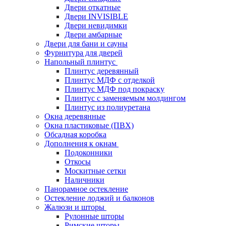
Двери откатные
Двери INVISIBLE
Двери невидимки
Двери амбарные
Двери для бани и сауны
Фурнитура для дверей
Напольный плинтус
Плинтус деревянный
Плинтус МДФ с отделкой
Плинтус МДФ под покраску
Плинтус с заменяемым молдингом
Плинтус из полиуретана
Окна деревянные
Окна пластиковые (ПВХ)
Обсадная коробка
Дополнения к окнам
Подоконники
Откосы
Москитные сетки
Наличники
Панорамное остекление
Остекление лоджий и балконов
Жалюзи и шторы
Рулонные шторы
Римские шторы