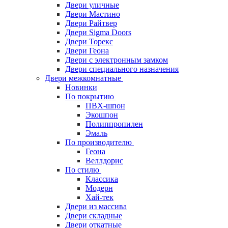
Двери уличные
Двери Мастино
Двери Райтвер
Двери Sigma Doors
Двери Торекс
Двери Геона
Двери с электронным замком
Двери специального назначения
Двери межкомнатные
Новинки
По покрытию
ПВХ-шпон
Экошпон
Полиппропилен
Эмаль
По производителю
Геона
Веллдорис
По стилю
Классика
Модерн
Хай-тек
Двери из массива
Двери складные
Двери откатные