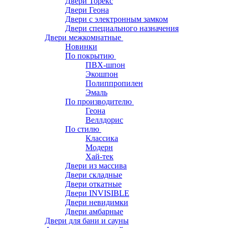
Двери Торекс
Двери Геона
Двери с электронным замком
Двери специального назначения
Двери межкомнатные
Новинки
По покрытию
ПВХ-шпон
Экошпон
Полиппропилен
Эмаль
По производителю
Геона
Веллдорис
По стилю
Классика
Модерн
Хай-тек
Двери из массива
Двери складные
Двери откатные
Двери INVISIBLE
Двери невидимки
Двери амбарные
Двери для бани и сауны