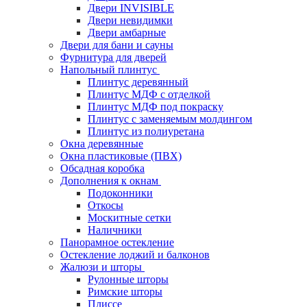
Двери INVISIBLE
Двери невидимки
Двери амбарные
Двери для бани и сауны
Фурнитура для дверей
Напольный плинтус
Плинтус деревянный
Плинтус МДФ с отделкой
Плинтус МДФ под покраску
Плинтус с заменяемым молдингом
Плинтус из полиуретана
Окна деревянные
Окна пластиковые (ПВХ)
Обсадная коробка
Дополнения к окнам
Подоконники
Откосы
Москитные сетки
Наличники
Панорамное остекление
Остекление лоджий и балконов
Жалюзи и шторы
Рулонные шторы
Римские шторы
Плиссе