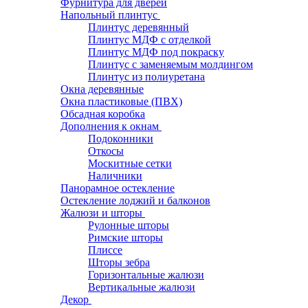
Фурнитура для дверей
Напольный плинтус
Плинтус деревянный
Плинтус МДФ с отделкой
Плинтус МДФ под покраску
Плинтус с заменяемым молдингом
Плинтус из полиуретана
Окна деревянные
Окна пластиковые (ПВХ)
Обсадная коробка
Дополнения к окнам
Подоконники
Откосы
Москитные сетки
Наличники
Панорамное остекление
Остекление лоджий и балконов
Жалюзи и шторы
Рулонные шторы
Римские шторы
Плиссе
Шторы зебра
Горизонтальные жалюзи
Вертикальные жалюзи
Декор