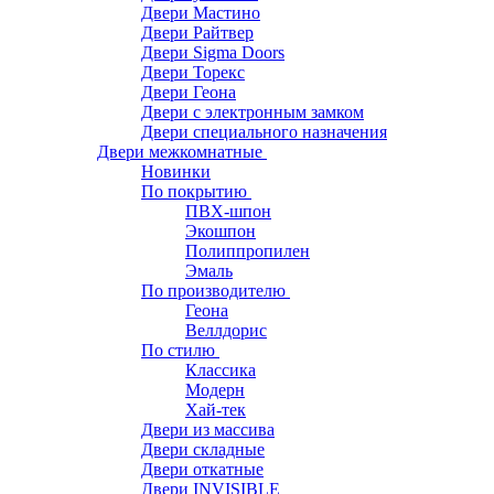
Двери Мастино
Двери Райтвер
Двери Sigma Doors
Двери Торекс
Двери Геона
Двери с электронным замком
Двери специального назначения
Двери межкомнатные
Новинки
По покрытию
ПВХ-шпон
Экошпон
Полиппропилен
Эмаль
По производителю
Геона
Веллдорис
По стилю
Классика
Модерн
Хай-тек
Двери из массива
Двери складные
Двери откатные
Двери INVISIBLE