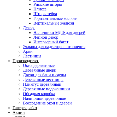
Римские шторы
Плиссе
Шторы зебра
Горизонтальные жалюзи
Вертикальные жалюзи
Декор
Наличники МДФ для дверей
Лепной декор
Интерьерный багет
Экраны для радиаторов отопления
Арки
Лестницы
Производство
Окна деревянные
Деревянные двери
Двери для бани и сауны
Деревянные лестницы
Плинтус деревянный
Деревянные подоконники
Обсадная коробка
Наличники деревянные
Воссоздание окон и дверей
Галерея работ
Акции