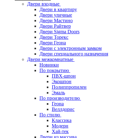
Двери входные
Двери в квартиру
Двери уличные
Двери Мастино
Двери Райтвер
Двери Sigma Doors
Двери Торекс
Двери Геона
Двери с электронным замком
Двери специального назначения
Двери межкомнатные
Новинки
По покрытию
ПВХ-шпон
Экошпон
Полиппропилен
Эмаль
По производителю
Геона
Веллдорис
По стилю
Классика
Модерн
Хай-тек
Двери из массива