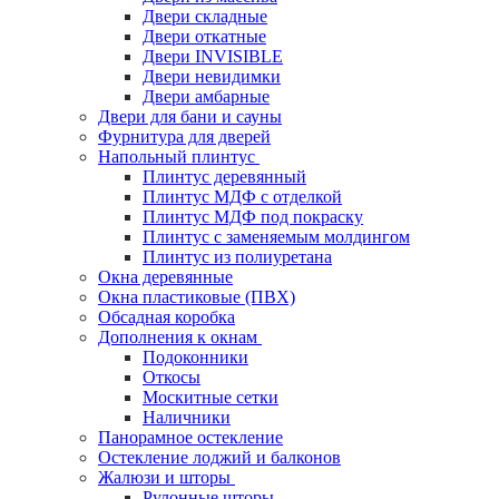
Двери складные
Двери откатные
Двери INVISIBLE
Двери невидимки
Двери амбарные
Двери для бани и сауны
Фурнитура для дверей
Напольный плинтус
Плинтус деревянный
Плинтус МДФ с отделкой
Плинтус МДФ под покраску
Плинтус с заменяемым молдингом
Плинтус из полиуретана
Окна деревянные
Окна пластиковые (ПВХ)
Обсадная коробка
Дополнения к окнам
Подоконники
Откосы
Москитные сетки
Наличники
Панорамное остекление
Остекление лоджий и балконов
Жалюзи и шторы
Рулонные шторы