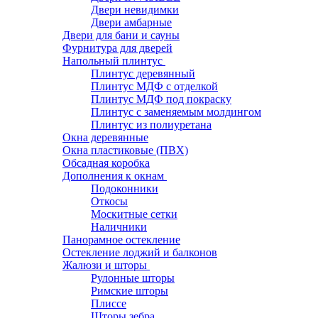
Двери невидимки
Двери амбарные
Двери для бани и сауны
Фурнитура для дверей
Напольный плинтус
Плинтус деревянный
Плинтус МДФ с отделкой
Плинтус МДФ под покраску
Плинтус с заменяемым молдингом
Плинтус из полиуретана
Окна деревянные
Окна пластиковые (ПВХ)
Обсадная коробка
Дополнения к окнам
Подоконники
Откосы
Москитные сетки
Наличники
Панорамное остекление
Остекление лоджий и балконов
Жалюзи и шторы
Рулонные шторы
Римские шторы
Плиссе
Шторы зебра