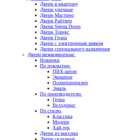
Двери в квартиру
Двери уличные
Двери Мастино
Двери Райтвер
Двери Sigma Doors
Двери Торекс
Двери Геона
Двери с электронным замком
Двери специального назначения
Двери межкомнатные
Новинки
По покрытию
ПВХ-шпон
Экошпон
Полиппропилен
Эмаль
По производителю
Геона
Веллдорис
По стилю
Классика
Модерн
Хай-тек
Двери из массива
Двери складные