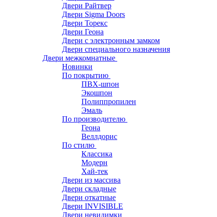
Двери Райтвер
Двери Sigma Doors
Двери Торекс
Двери Геона
Двери с электронным замком
Двери специального назначения
Двери межкомнатные
Новинки
По покрытию
ПВХ-шпон
Экошпон
Полиппропилен
Эмаль
По производителю
Геона
Веллдорис
По стилю
Классика
Модерн
Хай-тек
Двери из массива
Двери складные
Двери откатные
Двери INVISIBLE
Двери невидимки