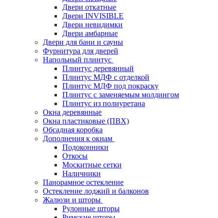
Двери откатные
Двери INVISIBLE
Двери невидимки
Двери амбарные
Двери для бани и сауны
Фурнитура для дверей
Напольный плинтус
Плинтус деревянный
Плинтус МДФ с отделкой
Плинтус МДФ под покраску
Плинтус с заменяемым молдингом
Плинтус из полиуретана
Окна деревянные
Окна пластиковые (ПВХ)
Обсадная коробка
Дополнения к окнам
Подоконники
Откосы
Москитные сетки
Наличники
Панорамное остекление
Остекление лоджий и балконов
Жалюзи и шторы
Рулонные шторы
Римские шторы