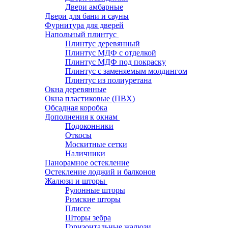
Двери амбарные
Двери для бани и сауны
Фурнитура для дверей
Напольный плинтус
Плинтус деревянный
Плинтус МДФ с отделкой
Плинтус МДФ под покраску
Плинтус с заменяемым молдингом
Плинтус из полиуретана
Окна деревянные
Окна пластиковые (ПВХ)
Обсадная коробка
Дополнения к окнам
Подоконники
Откосы
Москитные сетки
Наличники
Панорамное остекление
Остекление лоджий и балконов
Жалюзи и шторы
Рулонные шторы
Римские шторы
Плиссе
Шторы зебра
Горизонтальные жалюзи