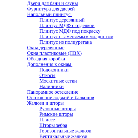
Двери для бани и сауны
Фурнитура для дверей
Напольный плинтус
Плинтус деревянный
Плинтус МДФ с отделкой
Плинтус МДФ под покраску
Плинтус с заменяемым молдингом
Плинтус из полиуретана
Окна деревянные
Окна пластиковые (ПВХ)
Обсадная коробка
Дополнения к окнам
Подоконники
Откосы
Москитные сетки
Наличники
Панорамное остекление
Остекление лоджий и балконов
Жалюзи и шторы
Рулонные шторы
Римские шторы
Плиссе
Шторы зебра
Горизонтальные жалюзи
Вертикальные жалюзи