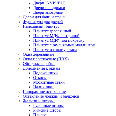
Двери INVISIBLE
Двери невидимки
Двери амбарные
Двери для бани и сауны
Фурнитура для дверей
Напольный плинтус
Плинтус деревянный
Плинтус МДФ с отделкой
Плинтус МДФ под покраску
Плинтус с заменяемым молдингом
Плинтус из полиуретана
Окна деревянные
Окна пластиковые (ПВХ)
Обсадная коробка
Дополнения к окнам
Подоконники
Откосы
Москитные сетки
Наличники
Панорамное остекление
Остекление лоджий и балконов
Жалюзи и шторы
Рулонные шторы
Римские шторы
Плиссе