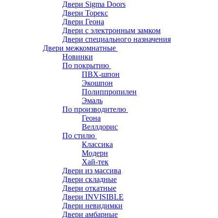
Двери Sigma Doors
Двери Торекс
Двери Геона
Двери с электронным замком
Двери специального назначения
Двери межкомнатные
Новинки
По покрытию
ПВХ-шпон
Экошпон
Полиппропилен
Эмаль
По производителю
Геона
Веллдорис
По стилю
Классика
Модерн
Хай-тек
Двери из массива
Двери складные
Двери откатные
Двери INVISIBLE
Двери невидимки
Двери амбарные