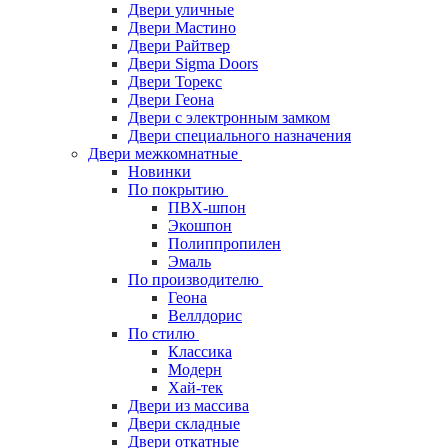
Двери уличные
Двери Мастино
Двери Райтвер
Двери Sigma Doors
Двери Торекс
Двери Геона
Двери с электронным замком
Двери специального назначения
Двери межкомнатные
Новинки
По покрытию
ПВХ-шпон
Экошпон
Полиппропилен
Эмаль
По производителю
Геона
Веллдорис
По стилю
Классика
Модерн
Хай-тек
Двери из массива
Двери складные
Двери откатные