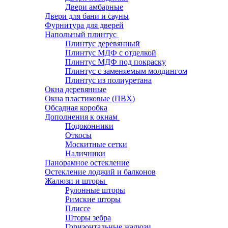
Двери амбарные
Двери для бани и сауны
Фурнитура для дверей
Напольный плинтус
Плинтус деревянный
Плинтус МДФ с отделкой
Плинтус МДФ под покраску
Плинтус с заменяемым молдингом
Плинтус из полиуретана
Окна деревянные
Окна пластиковые (ПВХ)
Обсадная коробка
Дополнения к окнам
Подоконники
Откосы
Москитные сетки
Наличники
Панорамное остекление
Остекление лоджий и балконов
Жалюзи и шторы
Рулонные шторы
Римские шторы
Плиссе
Шторы зебра
Горизонтальные жалюзи