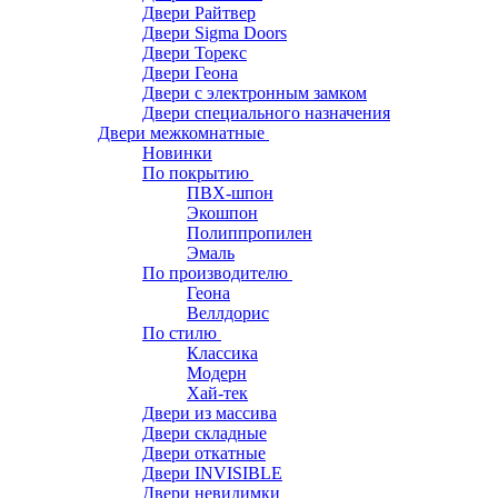
Двери Райтвер
Двери Sigma Doors
Двери Торекс
Двери Геона
Двери с электронным замком
Двери специального назначения
Двери межкомнатные
Новинки
По покрытию
ПВХ-шпон
Экошпон
Полиппропилен
Эмаль
По производителю
Геона
Веллдорис
По стилю
Классика
Модерн
Хай-тек
Двери из массива
Двери складные
Двери откатные
Двери INVISIBLE
Двери невидимки