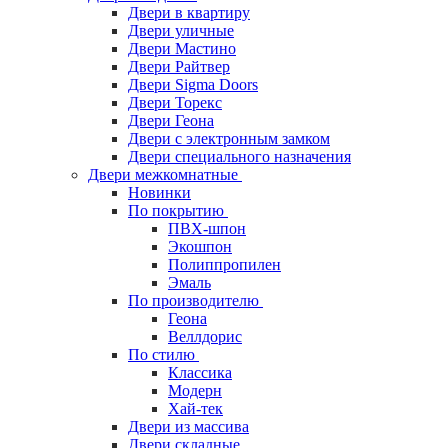
Двери в квартиру
Двери уличные
Двери Мастино
Двери Райтвер
Двери Sigma Doors
Двери Торекс
Двери Геона
Двери с электронным замком
Двери специального назначения
Двери межкомнатные
Новинки
По покрытию
ПВХ-шпон
Экошпон
Полиппропилен
Эмаль
По производителю
Геона
Веллдорис
По стилю
Классика
Модерн
Хай-тек
Двери из массива
Двери складные