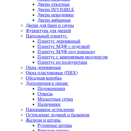
Двери откатные
Двери INVISIBLE
Двери невидимки
Двери амбарные
Двери для бани и сауны
Фурнитура для дверей
Напольный плинтус
Плинтус деревянный
Плинтус МДФ с отделкой
Плинтус МДФ под покраску
Плинтус с заменяемым молдингом
Плинтус из полиуретана
Окна деревянные
Окна пластиковые (ПВХ)
Обсадная коробка
Дополнения к окнам
Подоконники
Откосы
Москитные сетки
Наличники
Панорамное остекление
Остекление лоджий и балконов
Жалюзи и шторы
Рулонные шторы
Римские шторы