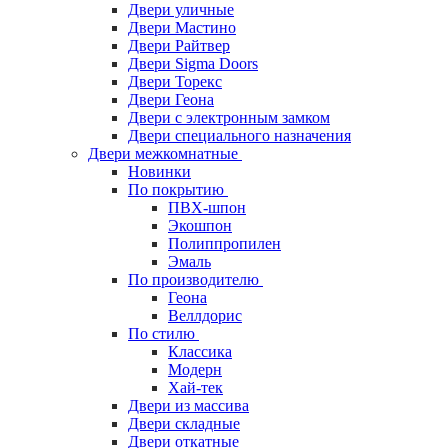
Двери уличные
Двери Мастино
Двери Райтвер
Двери Sigma Doors
Двери Торекс
Двери Геона
Двери с электронным замком
Двери специального назначения
Двери межкомнатные
Новинки
По покрытию
ПВХ-шпон
Экошпон
Полиппропилен
Эмаль
По производителю
Геона
Веллдорис
По стилю
Классика
Модерн
Хай-тек
Двери из массива
Двери складные
Двери откатные