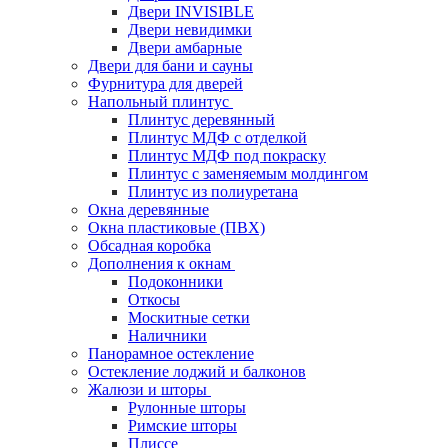
Двери INVISIBLE
Двери невидимки
Двери амбарные
Двери для бани и сауны
Фурнитура для дверей
Напольный плинтус
Плинтус деревянный
Плинтус МДФ с отделкой
Плинтус МДФ под покраску
Плинтус с заменяемым молдингом
Плинтус из полиуретана
Окна деревянные
Окна пластиковые (ПВХ)
Обсадная коробка
Дополнения к окнам
Подоконники
Откосы
Москитные сетки
Наличники
Панорамное остекление
Остекление лоджий и балконов
Жалюзи и шторы
Рулонные шторы
Римские шторы
Плиссе