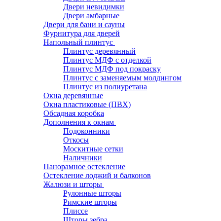
Двери невидимки
Двери амбарные
Двери для бани и сауны
Фурнитура для дверей
Напольный плинтус
Плинтус деревянный
Плинтус МДФ с отделкой
Плинтус МДФ под покраску
Плинтус с заменяемым молдингом
Плинтус из полиуретана
Окна деревянные
Окна пластиковые (ПВХ)
Обсадная коробка
Дополнения к окнам
Подоконники
Откосы
Москитные сетки
Наличники
Панорамное остекление
Остекление лоджий и балконов
Жалюзи и шторы
Рулонные шторы
Римские шторы
Плиссе
Шторы зебра