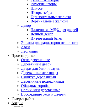
Римские шторы
Плиссе
Шторы зебра
Горизонтальные жалюзи
Вертикальные жалюзи
Декор
Наличники МДФ для дверей
Лепной декор
Интерьерный багет
Экраны для радиаторов отопления
Арки
Лестницы
Производство
Окна деревянные
Деревянные двери
Двери для бани и сауны
Деревянные лестницы
Плинтус деревянный
Деревянные подоконники
Обсадная коробка
Наличники деревянные
Воссоздание окон и дверей
Галерея работ
Акции