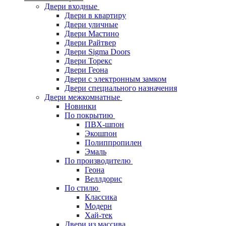
Двери входные
Двери в квартиру
Двери уличные
Двери Мастино
Двери Райтвер
Двери Sigma Doors
Двери Торекс
Двери Геона
Двери с электронным замком
Двери специального назначения
Двери межкомнатные
Новинки
По покрытию
ПВХ-шпон
Экошпон
Полиппропилен
Эмаль
По производителю
Геона
Веллдорис
По стилю
Классика
Модерн
Хай-тек
Двери из массива