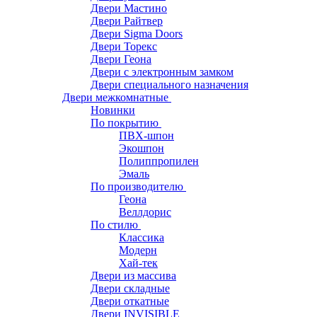
Двери Мастино
Двери Райтвер
Двери Sigma Doors
Двери Торекс
Двери Геона
Двери с электронным замком
Двери специального назначения
Двери межкомнатные
Новинки
По покрытию
ПВХ-шпон
Экошпон
Полиппропилен
Эмаль
По производителю
Геона
Веллдорис
По стилю
Классика
Модерн
Хай-тек
Двери из массива
Двери складные
Двери откатные
Двери INVISIBLE