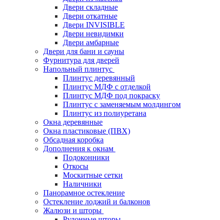
Двери складные
Двери откатные
Двери INVISIBLE
Двери невидимки
Двери амбарные
Двери для бани и сауны
Фурнитура для дверей
Напольный плинтус
Плинтус деревянный
Плинтус МДФ с отделкой
Плинтус МДФ под покраску
Плинтус с заменяемым молдингом
Плинтус из полиуретана
Окна деревянные
Окна пластиковые (ПВХ)
Обсадная коробка
Дополнения к окнам
Подоконники
Откосы
Москитные сетки
Наличники
Панорамное остекление
Остекление лоджий и балконов
Жалюзи и шторы
Рулонные шторы