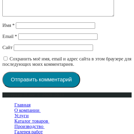
Имя
*
Email
*
Сайт
Сохранить моё имя, email и адрес сайта в этом браузере для
последующих моих комментариев.
Интерьер-Плюс © 2009-2023
Главная
О компании
Услуги
Сертификаты
Каталог товаров
Производство
Двери входные
Галерея работ
Двери межкомнатные
Окна деревянные
Двери в квартиру