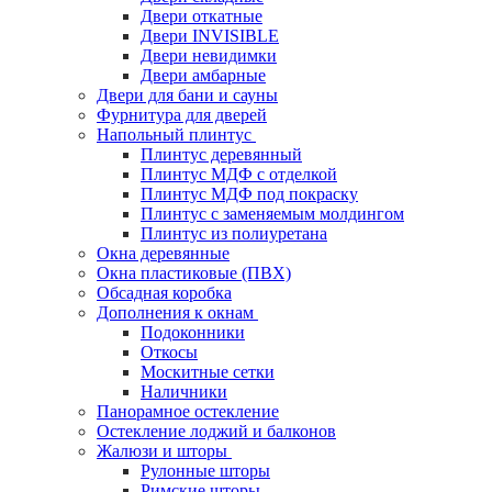
Двери откатные
Двери INVISIBLE
Двери невидимки
Двери амбарные
Двери для бани и сауны
Фурнитура для дверей
Напольный плинтус
Плинтус деревянный
Плинтус МДФ с отделкой
Плинтус МДФ под покраску
Плинтус с заменяемым молдингом
Плинтус из полиуретана
Окна деревянные
Окна пластиковые (ПВХ)
Обсадная коробка
Дополнения к окнам
Подоконники
Откосы
Москитные сетки
Наличники
Панорамное остекление
Остекление лоджий и балконов
Жалюзи и шторы
Рулонные шторы
Римские шторы