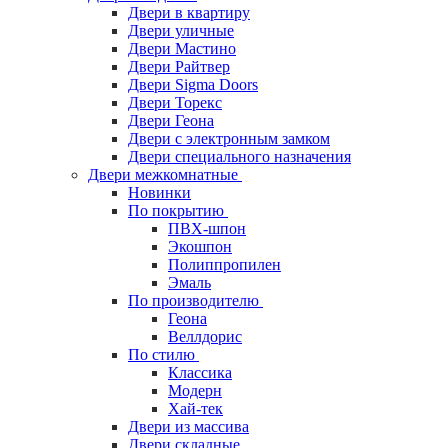
Двери в квартиру
Двери уличные
Двери Мастино
Двери Райтвер
Двери Sigma Doors
Двери Торекс
Двери Геона
Двери с электронным замком
Двери специального назначения
Двери межкомнатные
Новинки
По покрытию
ПВХ-шпон
Экошпон
Полиппропилен
Эмаль
По производителю
Геона
Веллдорис
По стилю
Классика
Модерн
Хай-тек
Двери из массива
Двери складные