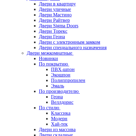
Двери в квартиру
Двери уличные
Двери Мастино
Двери Райтвер
Двери Sigma Doors
Двери Торекс
Двери Геона
Двери с электронным замком
Двери специального назначения
Двери межкомнатные
Новинки
По покрытию
ПВХ-шпон
Экошпон
Полиппропилен
Эмаль
По производителю
Геона
Веллдорис
По стилю
Классика
Модерн
Хай-тек
Двери из массива
Двери складные