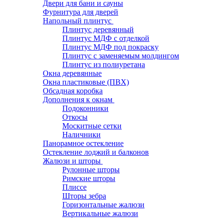
Двери для бани и сауны
Фурнитура для дверей
Напольный плинтус
Плинтус деревянный
Плинтус МДФ с отделкой
Плинтус МДФ под покраску
Плинтус с заменяемым молдингом
Плинтус из полиуретана
Окна деревянные
Окна пластиковые (ПВХ)
Обсадная коробка
Дополнения к окнам
Подоконники
Откосы
Москитные сетки
Наличники
Панорамное остекление
Остекление лоджий и балконов
Жалюзи и шторы
Рулонные шторы
Римские шторы
Плиссе
Шторы зебра
Горизонтальные жалюзи
Вертикальные жалюзи