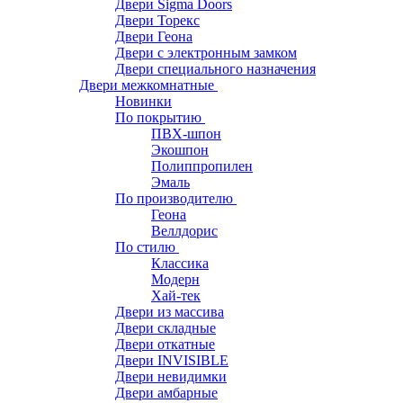
Двери Sigma Doors
Двери Торекс
Двери Геона
Двери с электронным замком
Двери специального назначения
Двери межкомнатные
Новинки
По покрытию
ПВХ-шпон
Экошпон
Полиппропилен
Эмаль
По производителю
Геона
Веллдорис
По стилю
Классика
Модерн
Хай-тек
Двери из массива
Двери складные
Двери откатные
Двери INVISIBLE
Двери невидимки
Двери амбарные