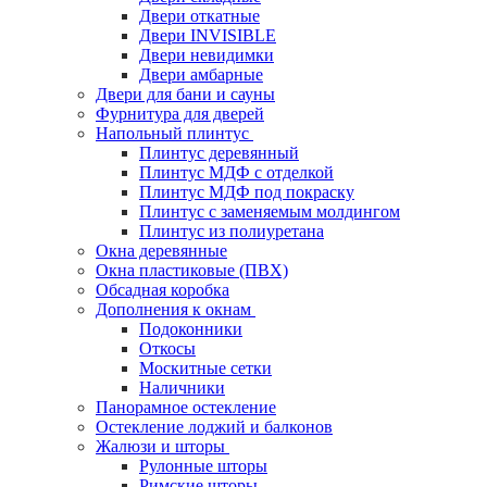
Двери откатные
Двери INVISIBLE
Двери невидимки
Двери амбарные
Двери для бани и сауны
Фурнитура для дверей
Напольный плинтус
Плинтус деревянный
Плинтус МДФ с отделкой
Плинтус МДФ под покраску
Плинтус с заменяемым молдингом
Плинтус из полиуретана
Окна деревянные
Окна пластиковые (ПВХ)
Обсадная коробка
Дополнения к окнам
Подоконники
Откосы
Москитные сетки
Наличники
Панорамное остекление
Остекление лоджий и балконов
Жалюзи и шторы
Рулонные шторы
Римские шторы