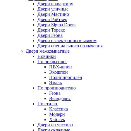
Двери в квартиру
Двери уличные
Двери Мастино
Двери Райтвер
Двери Sigma Doors
Двери Торекс
Двери Геона
Двери с электронным замком
Двери специального назначения
Двери межкомнатные
Новинки
По покрытию
ПВХ-шпон
Экошпон
Полиппропилен
Эмаль
По производителю
Геона
Веллдорис
По стилю
Классика
Модерн
Хай-тек
Двери из массива
Двери складные