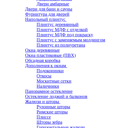
Двери амбарные
Двери для бани и сауны
Фурнитура для дверей
Напольный плинтус
Плинтус деревянный
Плинтус МДФ с отделкой
Плинтус МДФ под покраску
Плинтус с заменяемым молдингом
Плинтус из полиуретана
Окна деревянные
Окна пластиковые (ПВХ)
Обсадная коробка
Дополнения к окнам
Подоконники
Откосы
Москитные сетки
Наличники
Панорамное остекление
Остекление лоджий и балконов
Жалюзи и шторы
Рулонные шторы
Римские шторы
Плиссе
Шторы зебра
Горизонтальные жалюзи