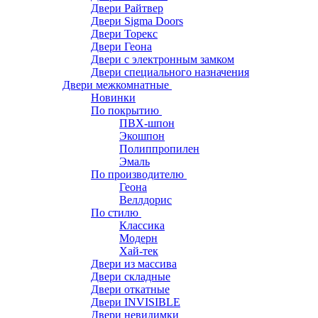
Двери Райтвер
Двери Sigma Doors
Двери Торекс
Двери Геона
Двери с электронным замком
Двери специального назначения
Двери межкомнатные
Новинки
По покрытию
ПВХ-шпон
Экошпон
Полиппропилен
Эмаль
По производителю
Геона
Веллдорис
По стилю
Классика
Модерн
Хай-тек
Двери из массива
Двери складные
Двери откатные
Двери INVISIBLE
Двери невидимки