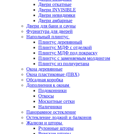
Двери откатные
Двери INVISIBLE
Двери невидимки
Двери амбарные
Двери для бани и сауны
Фурнитура для дверей
Напольный плинтус
Плинтус деревянный
Плинтус МДФ с отделкой
Плинтус МДФ под покраску
Плинтус с заменяемым молдингом
Плинтус из полиуретана
Окна деревянные
Окна пластиковые (ПВХ)
Обсадная коробка
Дополнения к окнам
Подоконники
Откосы
Москитные сетки
Наличники
Панорамное остекление
Остекление лоджий и балконов
Жалюзи и шторы
Рулонные шторы
Римские шторы