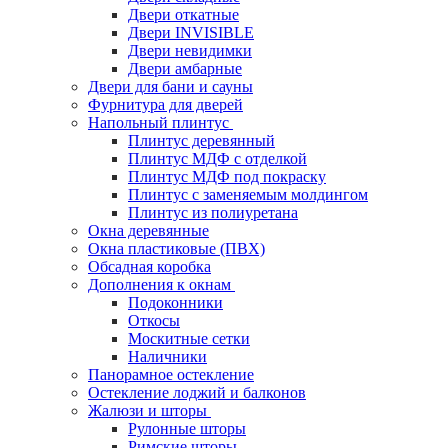
Двери откатные
Двери INVISIBLE
Двери невидимки
Двери амбарные
Двери для бани и сауны
Фурнитура для дверей
Напольный плинтус
Плинтус деревянный
Плинтус МДФ с отделкой
Плинтус МДФ под покраску
Плинтус с заменяемым молдингом
Плинтус из полиуретана
Окна деревянные
Окна пластиковые (ПВХ)
Обсадная коробка
Дополнения к окнам
Подоконники
Откосы
Москитные сетки
Наличники
Панорамное остекление
Остекление лоджий и балконов
Жалюзи и шторы
Рулонные шторы
Римские шторы