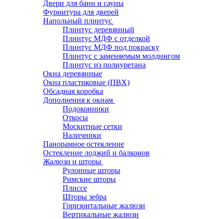
Двери для бани и сауны
Фурнитура для дверей
Напольный плинтус
Плинтус деревянный
Плинтус МДФ с отделкой
Плинтус МДФ под покраску
Плинтус с заменяемым молдингом
Плинтус из полиуретана
Окна деревянные
Окна пластиковые (ПВХ)
Обсадная коробка
Дополнения к окнам
Подоконники
Откосы
Москитные сетки
Наличники
Панорамное остекление
Остекление лоджий и балконов
Жалюзи и шторы
Рулонные шторы
Римские шторы
Плиссе
Шторы зебра
Горизонтальные жалюзи
Вертикальные жалюзи