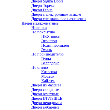
Двери Sigma Doors
Двери Торекс
Двери Геона
Двери с электронным замком
Двери специального назначения
Двери межкомнатные
Новинки
По покрытию
ПВХ-шпон
Экошпон
Полиппропилен
Эмаль
По производителю
Геона
Веллдорис
По стилю
Классика
Модерн
Хай-тек
Двери из массива
Двери складные
Двери откатные
Двери INVISIBLE
Двери невидимки
Двери амбарные