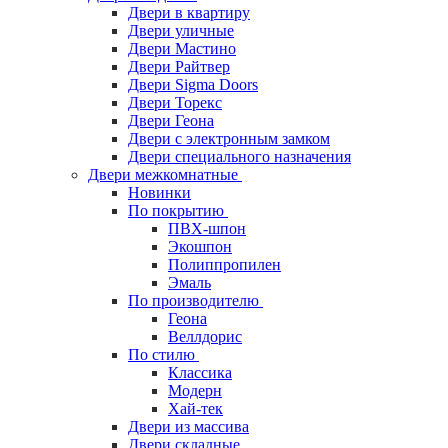
Двери в квартиру
Двери уличные
Двери Мастино
Двери Райтвер
Двери Sigma Doors
Двери Торекс
Двери Геона
Двери с электронным замком
Двери специального назначения
Двери межкомнатные
Новинки
По покрытию
ПВХ-шпон
Экошпон
Полиппропилен
Эмаль
По производителю
Геона
Веллдорис
По стилю
Классика
Модерн
Хай-тек
Двери из массива
Двери складные