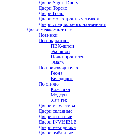
Двери Sigma Doors
Двери Торекс
Двери Геона
Двери с электронным замком
Двери специального назначения
Двери межкомнатные
Новинки
По покрытию
ПВХ-шпон
Экошпон
Полиппропилен
Эмаль
По производителю
Геона
Веллдорис
По стилю
Классика
Модерн
Хай-тек
Двери из массива
Двери складные
Двери откатные
Двери INVISIBLE
Двери невидимки
Двери амбарные