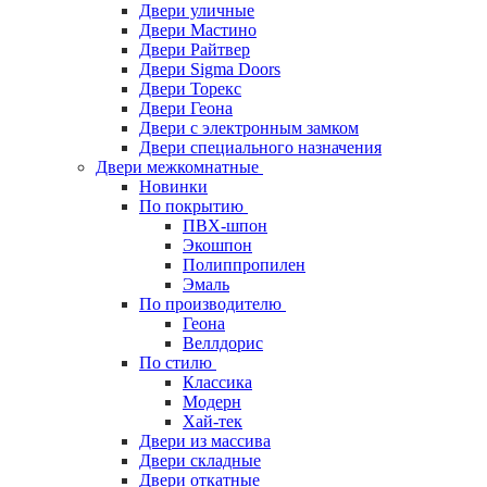
Двери уличные
Двери Мастино
Двери Райтвер
Двери Sigma Doors
Двери Торекс
Двери Геона
Двери с электронным замком
Двери специального назначения
Двери межкомнатные
Новинки
По покрытию
ПВХ-шпон
Экошпон
Полиппропилен
Эмаль
По производителю
Геона
Веллдорис
По стилю
Классика
Модерн
Хай-тек
Двери из массива
Двери складные
Двери откатные