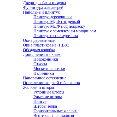
Двери для бани и сауны
Фурнитура для дверей
Напольный плинтус
Плинтус деревянный
Плинтус МДФ с отделкой
Плинтус МДФ под покраску
Плинтус с заменяемым молдингом
Плинтус из полиуретана
Окна деревянные
Окна пластиковые (ПВХ)
Обсадная коробка
Дополнения к окнам
Подоконники
Откосы
Москитные сетки
Наличники
Панорамное остекление
Остекление лоджий и балконов
Жалюзи и шторы
Рулонные шторы
Римские шторы
Плиссе
Шторы зебра
Горизонтальные жалюзи
Вертикальные жалюзи