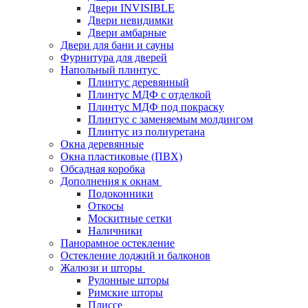
Двери INVISIBLE
Двери невидимки
Двери амбарные
Двери для бани и сауны
Фурнитура для дверей
Напольный плинтус
Плинтус деревянный
Плинтус МДФ с отделкой
Плинтус МДФ под покраску
Плинтус с заменяемым молдингом
Плинтус из полиуретана
Окна деревянные
Окна пластиковые (ПВХ)
Обсадная коробка
Дополнения к окнам
Подоконники
Откосы
Москитные сетки
Наличники
Панорамное остекление
Остекление лоджий и балконов
Жалюзи и шторы
Рулонные шторы
Римские шторы
Плиссе