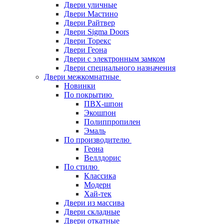
Двери уличные
Двери Мастино
Двери Райтвер
Двери Sigma Doors
Двери Торекс
Двери Геона
Двери с электронным замком
Двери специального назначения
Двери межкомнатные
Новинки
По покрытию
ПВХ-шпон
Экошпон
Полиппропилен
Эмаль
По производителю
Геона
Веллдорис
По стилю
Классика
Модерн
Хай-тек
Двери из массива
Двери складные
Двери откатные