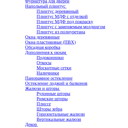
Фурнитура для дверей
Напольный плинтус
Плинтус деревянный
Плинтус МДФ с отделкой
Плинтус МДФ под покраску
Плинтус с заменяемым молдингом
Плинтус из полиуретана
Окна деревянные
Окна пластиковые (ПВХ)
Обсадная коробка
Дополнения к окнам
Подоконники
Откосы
Москитные сетки
Наличники
Панорамное остекление
Остекление лоджий и балконов
Жалюзи и шторы
Рулонные шторы
Римские шторы
Плиссе
Шторы зебра
Горизонтальные жалюзи
Вертикальные жалюзи
Декор