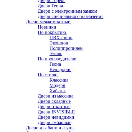
Двери Торекс
Двери Геона
Двери с электронным замком
Двери специального назначения
Двери межкомнатные
Новинки
По покрытию
ПВХ-шпон
Экошпон
Полиппропилен
Эмаль
По производителю
Геона
Веллдорис
По стилю
Классика
Модерн
Хай-тек
Двери из массива
Двери складные
Двери откатные
Двери INVISIBLE
Двери невидимки
Двери амбарные
Двери для бани и сауны