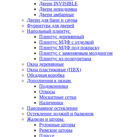
Двери INVISIBLE
Двери невидимки
Двери амбарные
Двери для бани и сауны
Фурнитура для дверей
Напольный плинтус
Плинтус деревянный
Плинтус МДФ с отделкой
Плинтус МДФ под покраску
Плинтус с заменяемым молдингом
Плинтус из полиуретана
Окна деревянные
Окна пластиковые (ПВХ)
Обсадная коробка
Дополнения к окнам
Подоконники
Откосы
Москитные сетки
Наличники
Панорамное остекление
Остекление лоджий и балконов
Жалюзи и шторы
Рулонные шторы
Римские шторы
Плиссе