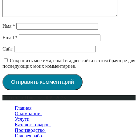
Имя
*
Email
*
Сайт
Сохранить моё имя, email и адрес сайта в этом браузере для
последующих моих комментариев.
Интерьер-Плюс © 2009-2023
Главная
О компании
Услуги
Сертификаты
Каталог товаров
Производство
Двери входные
Галерея работ
Двери межкомнатные
Окна деревянные
Двери в квартиру