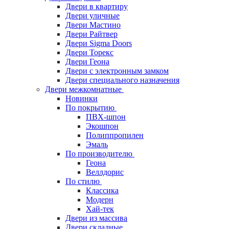
Двери в квартиру
Двери уличные
Двери Мастино
Двери Райтвер
Двери Sigma Doors
Двери Торекс
Двери Геона
Двери с электронным замком
Двери специального назначения
Двери межкомнатные
Новинки
По покрытию
ПВХ-шпон
Экошпон
Полиппропилен
Эмаль
По производителю
Геона
Веллдорис
По стилю
Классика
Модерн
Хай-тек
Двери из массива
Двери складные