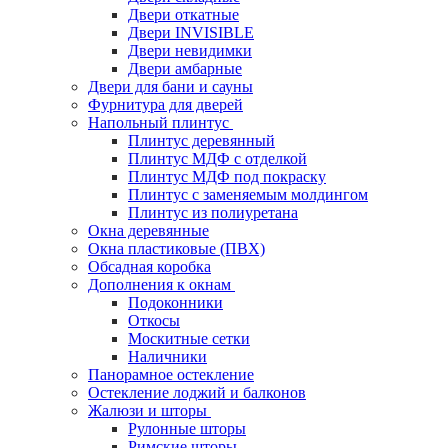
Двери откатные
Двери INVISIBLE
Двери невидимки
Двери амбарные
Двери для бани и сауны
Фурнитура для дверей
Напольный плинтус
Плинтус деревянный
Плинтус МДФ с отделкой
Плинтус МДФ под покраску
Плинтус с заменяемым молдингом
Плинтус из полиуретана
Окна деревянные
Окна пластиковые (ПВХ)
Обсадная коробка
Дополнения к окнам
Подоконники
Откосы
Москитные сетки
Наличники
Панорамное остекление
Остекление лоджий и балконов
Жалюзи и шторы
Рулонные шторы
Римские шторы