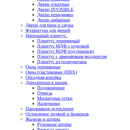
Двери откатные
Двери INVISIBLE
Двери невидимки
Двери амбарные
Двери для бани и сауны
Фурнитура для дверей
Напольный плинтус
Плинтус деревянный
Плинтус МДФ с отделкой
Плинтус МДФ под покраску
Плинтус с заменяемым молдингом
Плинтус из полиуретана
Окна деревянные
Окна пластиковые (ПВХ)
Обсадная коробка
Дополнения к окнам
Подоконники
Откосы
Москитные сетки
Наличники
Панорамное остекление
Остекление лоджий и балконов
Жалюзи и шторы
Рулонные шторы
Римские шторы