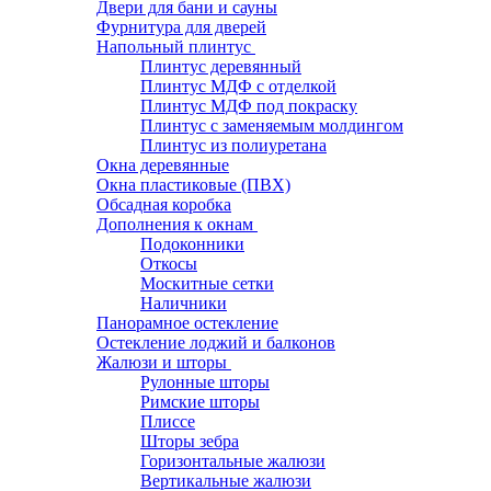
Двери для бани и сауны
Фурнитура для дверей
Напольный плинтус
Плинтус деревянный
Плинтус МДФ с отделкой
Плинтус МДФ под покраску
Плинтус с заменяемым молдингом
Плинтус из полиуретана
Окна деревянные
Окна пластиковые (ПВХ)
Обсадная коробка
Дополнения к окнам
Подоконники
Откосы
Москитные сетки
Наличники
Панорамное остекление
Остекление лоджий и балконов
Жалюзи и шторы
Рулонные шторы
Римские шторы
Плиссе
Шторы зебра
Горизонтальные жалюзи
Вертикальные жалюзи