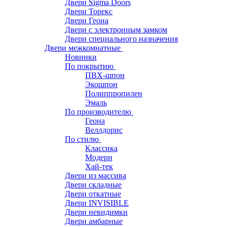
Двери Sigma Doors
Двери Торекс
Двери Геона
Двери с электронным замком
Двери специального назначения
Двери межкомнатные
Новинки
По покрытию
ПВХ-шпон
Экошпон
Полиппропилен
Эмаль
По производителю
Геона
Веллдорис
По стилю
Классика
Модерн
Хай-тек
Двери из массива
Двери складные
Двери откатные
Двери INVISIBLE
Двери невидимки
Двери амбарные