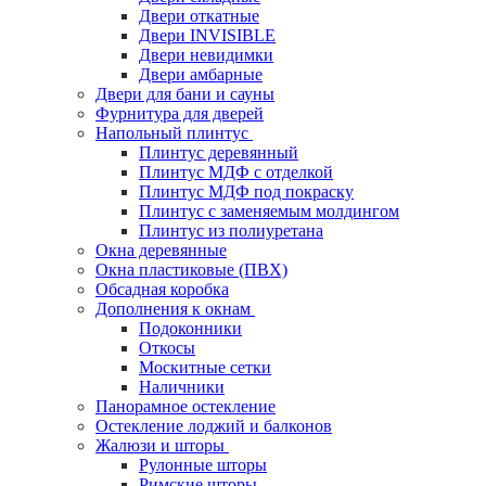
Двери откатные
Двери INVISIBLE
Двери невидимки
Двери амбарные
Двери для бани и сауны
Фурнитура для дверей
Напольный плинтус
Плинтус деревянный
Плинтус МДФ с отделкой
Плинтус МДФ под покраску
Плинтус с заменяемым молдингом
Плинтус из полиуретана
Окна деревянные
Окна пластиковые (ПВХ)
Обсадная коробка
Дополнения к окнам
Подоконники
Откосы
Москитные сетки
Наличники
Панорамное остекление
Остекление лоджий и балконов
Жалюзи и шторы
Рулонные шторы
Римские шторы