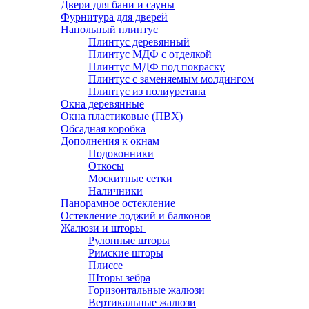
Двери для бани и сауны
Фурнитура для дверей
Напольный плинтус
Плинтус деревянный
Плинтус МДФ с отделкой
Плинтус МДФ под покраску
Плинтус с заменяемым молдингом
Плинтус из полиуретана
Окна деревянные
Окна пластиковые (ПВХ)
Обсадная коробка
Дополнения к окнам
Подоконники
Откосы
Москитные сетки
Наличники
Панорамное остекление
Остекление лоджий и балконов
Жалюзи и шторы
Рулонные шторы
Римские шторы
Плиссе
Шторы зебра
Горизонтальные жалюзи
Вертикальные жалюзи