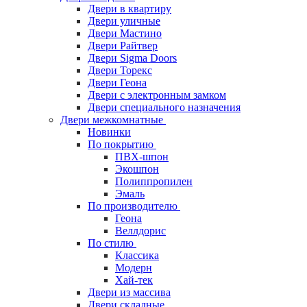
Двери в квартиру
Двери уличные
Двери Мастино
Двери Райтвер
Двери Sigma Doors
Двери Торекс
Двери Геона
Двери с электронным замком
Двери специального назначения
Двери межкомнатные
Новинки
По покрытию
ПВХ-шпон
Экошпон
Полиппропилен
Эмаль
По производителю
Геона
Веллдорис
По стилю
Классика
Модерн
Хай-тек
Двери из массива
Двери складные