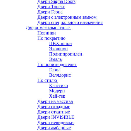
Двери Sigma Doors
Двери Торекс
Двери Геона
Двери с электронным замком
Двери специального назначения
Двери межкомнатные
Новинки
По покрытию
ПВХ-шпон
Экошпон
Полиппропилен
Эмаль
По производителю
Геона
Веллдорис
По стилю
Классика
Модерн
Хай-тек
Двери из массива
Двери складные
Двери откатные
Двери INVISIBLE
Двери невидимки
Двери амбарные