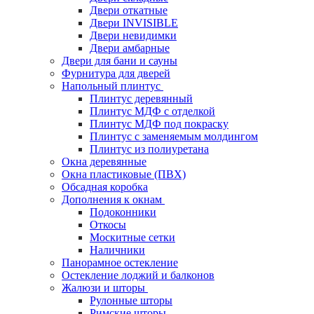
Двери откатные
Двери INVISIBLE
Двери невидимки
Двери амбарные
Двери для бани и сауны
Фурнитура для дверей
Напольный плинтус
Плинтус деревянный
Плинтус МДФ с отделкой
Плинтус МДФ под покраску
Плинтус с заменяемым молдингом
Плинтус из полиуретана
Окна деревянные
Окна пластиковые (ПВХ)
Обсадная коробка
Дополнения к окнам
Подоконники
Откосы
Москитные сетки
Наличники
Панорамное остекление
Остекление лоджий и балконов
Жалюзи и шторы
Рулонные шторы
Римские шторы