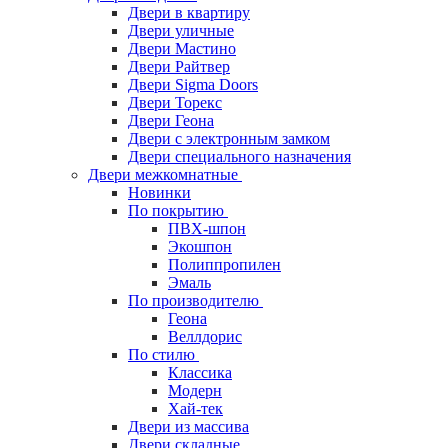
Двери в квартиру
Двери уличные
Двери Мастино
Двери Райтвер
Двери Sigma Doors
Двери Торекс
Двери Геона
Двери с электронным замком
Двери специального назначения
Двери межкомнатные
Новинки
По покрытию
ПВХ-шпон
Экошпон
Полиппропилен
Эмаль
По производителю
Геона
Веллдорис
По стилю
Классика
Модерн
Хай-тек
Двери из массива
Двери складные