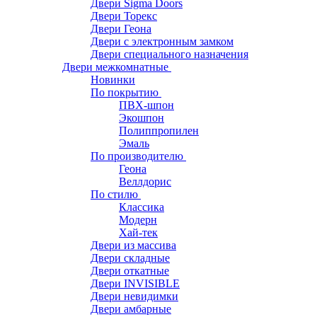
Двери Sigma Doors
Двери Торекс
Двери Геона
Двери с электронным замком
Двери специального назначения
Двери межкомнатные
Новинки
По покрытию
ПВХ-шпон
Экошпон
Полиппропилен
Эмаль
По производителю
Геона
Веллдорис
По стилю
Классика
Модерн
Хай-тек
Двери из массива
Двери складные
Двери откатные
Двери INVISIBLE
Двери невидимки
Двери амбарные