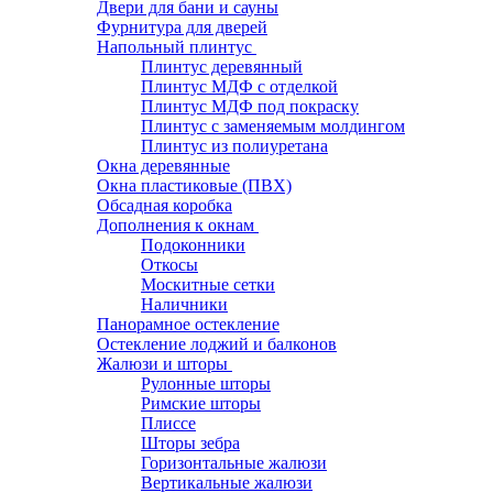
Двери для бани и сауны
Фурнитура для дверей
Напольный плинтус
Плинтус деревянный
Плинтус МДФ с отделкой
Плинтус МДФ под покраску
Плинтус с заменяемым молдингом
Плинтус из полиуретана
Окна деревянные
Окна пластиковые (ПВХ)
Обсадная коробка
Дополнения к окнам
Подоконники
Откосы
Москитные сетки
Наличники
Панорамное остекление
Остекление лоджий и балконов
Жалюзи и шторы
Рулонные шторы
Римские шторы
Плиссе
Шторы зебра
Горизонтальные жалюзи
Вертикальные жалюзи