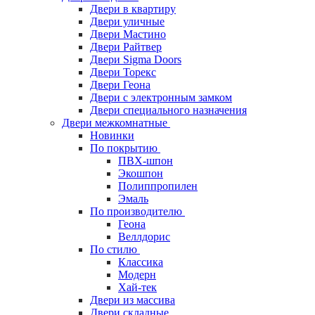
Двери в квартиру
Двери уличные
Двери Мастино
Двери Райтвер
Двери Sigma Doors
Двери Торекс
Двери Геона
Двери с электронным замком
Двери специального назначения
Двери межкомнатные
Новинки
По покрытию
ПВХ-шпон
Экошпон
Полиппропилен
Эмаль
По производителю
Геона
Веллдорис
По стилю
Классика
Модерн
Хай-тек
Двери из массива
Двери складные