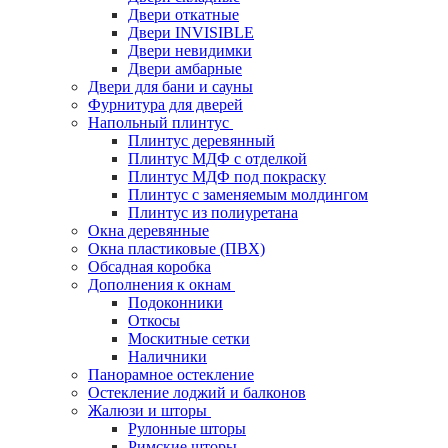
Двери откатные
Двери INVISIBLE
Двери невидимки
Двери амбарные
Двери для бани и сауны
Фурнитура для дверей
Напольный плинтус
Плинтус деревянный
Плинтус МДФ с отделкой
Плинтус МДФ под покраску
Плинтус с заменяемым молдингом
Плинтус из полиуретана
Окна деревянные
Окна пластиковые (ПВХ)
Обсадная коробка
Дополнения к окнам
Подоконники
Откосы
Москитные сетки
Наличники
Панорамное остекление
Остекление лоджий и балконов
Жалюзи и шторы
Рулонные шторы
Римские шторы