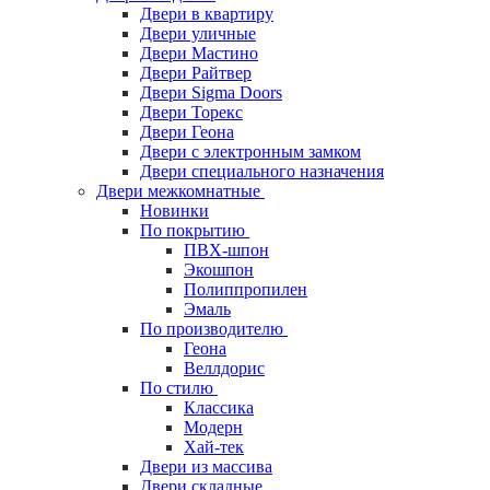
Двери в квартиру
Двери уличные
Двери Мастино
Двери Райтвер
Двери Sigma Doors
Двери Торекс
Двери Геона
Двери с электронным замком
Двери специального назначения
Двери межкомнатные
Новинки
По покрытию
ПВХ-шпон
Экошпон
Полиппропилен
Эмаль
По производителю
Геона
Веллдорис
По стилю
Классика
Модерн
Хай-тек
Двери из массива
Двери складные