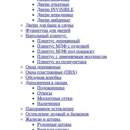
Двери откатные
Двери INVISIBLE
Двери невидимки
Двери амбарные
Двери для бани и сауны
Фурнитура для дверей
Напольный плинтус
Плинтус деревянный
Плинтус МДФ с отделкой
Плинтус МДФ под покраску
Плинтус с заменяемым молдингом
Плинтус из полиуретана
Окна деревянные
Окна пластиковые (ПВХ)
Обсадная коробка
Дополнения к окнам
Подоконники
Откосы
Москитные сетки
Наличники
Панорамное остекление
Остекление лоджий и балконов
Жалюзи и шторы
Рулонные шторы
Римские шторы