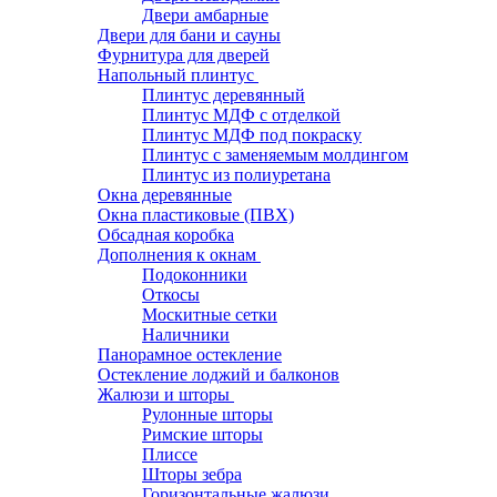
Двери амбарные
Двери для бани и сауны
Фурнитура для дверей
Напольный плинтус
Плинтус деревянный
Плинтус МДФ с отделкой
Плинтус МДФ под покраску
Плинтус с заменяемым молдингом
Плинтус из полиуретана
Окна деревянные
Окна пластиковые (ПВХ)
Обсадная коробка
Дополнения к окнам
Подоконники
Откосы
Москитные сетки
Наличники
Панорамное остекление
Остекление лоджий и балконов
Жалюзи и шторы
Рулонные шторы
Римские шторы
Плиссе
Шторы зебра
Горизонтальные жалюзи