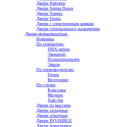
Двери Райтвер
Двери Sigma Doors
Двери Торекс
Двери Геона
Двери с электронным замком
Двери специального назначения
Двери межкомнатные
Новинки
По покрытию
ПВХ-шпон
Экошпон
Полиппропилен
Эмаль
По производителю
Геона
Веллдорис
По стилю
Классика
Модерн
Хай-тек
Двери из массива
Двери складные
Двери откатные
Двери INVISIBLE
Двери невидимки