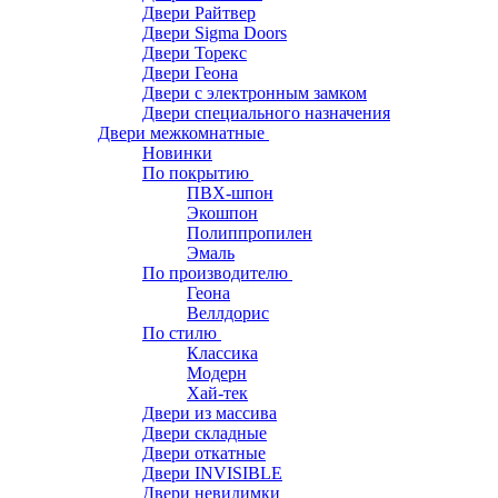
Двери Райтвер
Двери Sigma Doors
Двери Торекс
Двери Геона
Двери с электронным замком
Двери специального назначения
Двери межкомнатные
Новинки
По покрытию
ПВХ-шпон
Экошпон
Полиппропилен
Эмаль
По производителю
Геона
Веллдорис
По стилю
Классика
Модерн
Хай-тек
Двери из массива
Двери складные
Двери откатные
Двери INVISIBLE
Двери невидимки