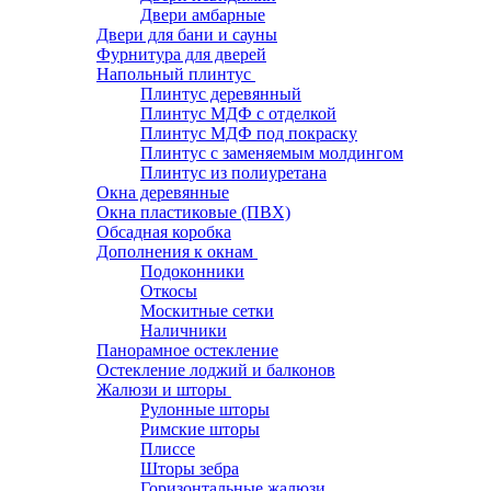
Двери амбарные
Двери для бани и сауны
Фурнитура для дверей
Напольный плинтус
Плинтус деревянный
Плинтус МДФ с отделкой
Плинтус МДФ под покраску
Плинтус с заменяемым молдингом
Плинтус из полиуретана
Окна деревянные
Окна пластиковые (ПВХ)
Обсадная коробка
Дополнения к окнам
Подоконники
Откосы
Москитные сетки
Наличники
Панорамное остекление
Остекление лоджий и балконов
Жалюзи и шторы
Рулонные шторы
Римские шторы
Плиссе
Шторы зебра
Горизонтальные жалюзи