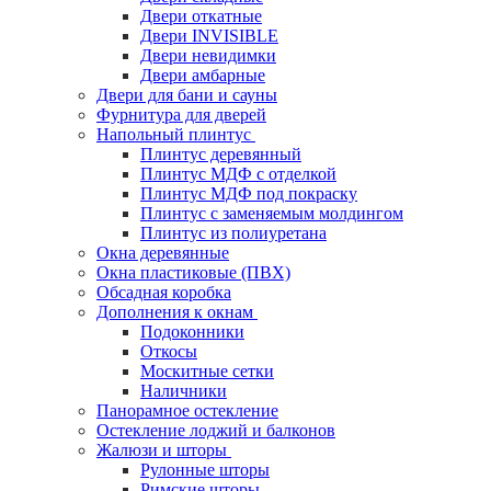
Двери откатные
Двери INVISIBLE
Двери невидимки
Двери амбарные
Двери для бани и сауны
Фурнитура для дверей
Напольный плинтус
Плинтус деревянный
Плинтус МДФ с отделкой
Плинтус МДФ под покраску
Плинтус с заменяемым молдингом
Плинтус из полиуретана
Окна деревянные
Окна пластиковые (ПВХ)
Обсадная коробка
Дополнения к окнам
Подоконники
Откосы
Москитные сетки
Наличники
Панорамное остекление
Остекление лоджий и балконов
Жалюзи и шторы
Рулонные шторы
Римские шторы