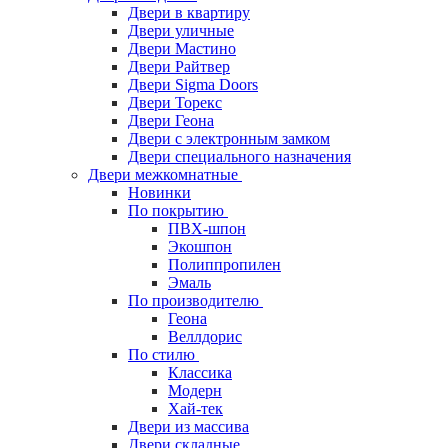
Двери в квартиру
Двери уличные
Двери Мастино
Двери Райтвер
Двери Sigma Doors
Двери Торекс
Двери Геона
Двери с электронным замком
Двери специального назначения
Двери межкомнатные
Новинки
По покрытию
ПВХ-шпон
Экошпон
Полиппропилен
Эмаль
По производителю
Геона
Веллдорис
По стилю
Классика
Модерн
Хай-тек
Двери из массива
Двери складные