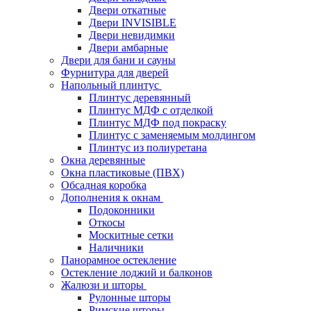
Двери откатные
Двери INVISIBLE
Двери невидимки
Двери амбарные
Двери для бани и сауны
Фурнитура для дверей
Напольный плинтус
Плинтус деревянный
Плинтус МДФ с отделкой
Плинтус МДФ под покраску
Плинтус с заменяемым молдингом
Плинтус из полиуретана
Окна деревянные
Окна пластиковые (ПВХ)
Обсадная коробка
Дополнения к окнам
Подоконники
Откосы
Москитные сетки
Наличники
Панорамное остекление
Остекление лоджий и балконов
Жалюзи и шторы
Рулонные шторы
Римские шторы