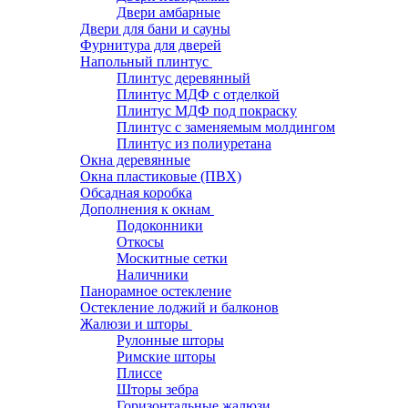
Двери амбарные
Двери для бани и сауны
Фурнитура для дверей
Напольный плинтус
Плинтус деревянный
Плинтус МДФ с отделкой
Плинтус МДФ под покраску
Плинтус с заменяемым молдингом
Плинтус из полиуретана
Окна деревянные
Окна пластиковые (ПВХ)
Обсадная коробка
Дополнения к окнам
Подоконники
Откосы
Москитные сетки
Наличники
Панорамное остекление
Остекление лоджий и балконов
Жалюзи и шторы
Рулонные шторы
Римские шторы
Плиссе
Шторы зебра
Горизонтальные жалюзи