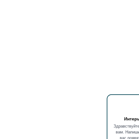
Интер
Здравствуйте
вам. Напиши
вас появя