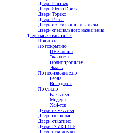
Двери Райтвер
Двери Sigma Doors
Двери Торекс
Двери Геона
Двери с электронным замком
Двери специального назначения
Двери межкомнатные
Новинки
По покрытию
ПВХ-шпон
Экошпон
Полиппропилен
Эмаль
По производителю
Геона
Веллдорис
По стилю
Классика
Модерн
Хай-тек
Двери из массива
Двери складные
Двери откатные
Двери INVISIBLE
Двери невидимки