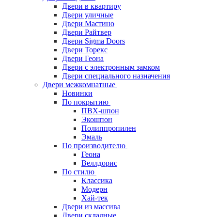
Двери в квартиру
Двери уличные
Двери Мастино
Двери Райтвер
Двери Sigma Doors
Двери Торекс
Двери Геона
Двери с электронным замком
Двери специального назначения
Двери межкомнатные
Новинки
По покрытию
ПВХ-шпон
Экошпон
Полиппропилен
Эмаль
По производителю
Геона
Веллдорис
По стилю
Классика
Модерн
Хай-тек
Двери из массива
Двери складные