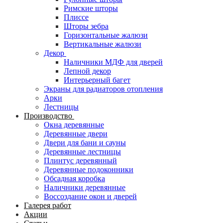
Римские шторы
Плиссе
Шторы зебра
Горизонтальные жалюзи
Вертикальные жалюзи
Декор
Наличники МДФ для дверей
Лепной декор
Интерьерный багет
Экраны для радиаторов отопления
Арки
Лестницы
Производство
Окна деревянные
Деревянные двери
Двери для бани и сауны
Деревянные лестницы
Плинтус деревянный
Деревянные подоконники
Обсадная коробка
Наличники деревянные
Воссоздание окон и дверей
Галерея работ
Акции