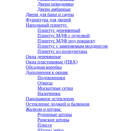
Двери невидимки
Двери амбарные
Двери для бани и сауны
Фурнитура для дверей
Напольный плинтус
Плинтус деревянный
Плинтус МДФ с отделкой
Плинтус МДФ под покраску
Плинтус с заменяемым молдингом
Плинтус из полиуретана
Окна деревянные
Окна пластиковые (ПВХ)
Обсадная коробка
Дополнения к окнам
Подоконники
Откосы
Москитные сетки
Наличники
Панорамное остекление
Остекление лоджий и балконов
Жалюзи и шторы
Рулонные шторы
Римские шторы
Плиссе
Шторы зебра