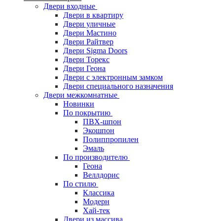
Двери входные
Двери в квартиру
Двери уличные
Двери Мастино
Двери Райтвер
Двери Sigma Doors
Двери Торекс
Двери Геона
Двери с электронным замком
Двери специального назначения
Двери межкомнатные
Новинки
По покрытию
ПВХ-шпон
Экошпон
Полиппропилен
Эмаль
По производителю
Геона
Веллдорис
По стилю
Классика
Модерн
Хай-тек
Двери из массива