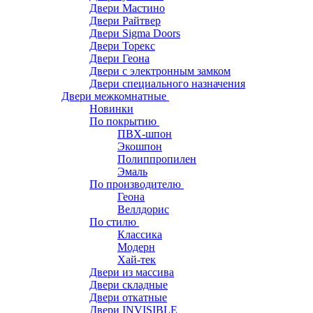
Двери Мастино
Двери Райтвер
Двери Sigma Doors
Двери Торекс
Двери Геона
Двери с электронным замком
Двери специального назначения
Двери межкомнатные
Новинки
По покрытию
ПВХ-шпон
Экошпон
Полиппропилен
Эмаль
По производителю
Геона
Веллдорис
По стилю
Классика
Модерн
Хай-тек
Двери из массива
Двери складные
Двери откатные
Двери INVISIBLE