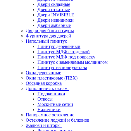
Двери складные
Двери откатные
Двери INVISIBLE
Двери невидимки
Двери амбарные
Двери для бани и сауны
Фурнитура для дверей
Напольный плинтус
Плинтус деревянный
Плинтус МДФ с отделкой
Плинтус МДФ под покраску
Плинтус с заменяемым молдингом
Плинтус из полиуретана
Окна деревянные
Окна пластиковые (ПВХ)
Обсадная коробка
Дополнения к окнам
Подоконники
Откосы
Москитные сетки
Наличники
Панорамное остекление
Остекление лоджий и балконов
Жалюзи и шторы
Рулонные шторы