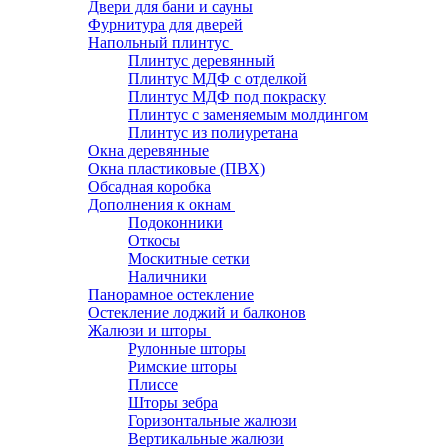
Двери для бани и сауны
Фурнитура для дверей
Напольный плинтус
Плинтус деревянный
Плинтус МДФ с отделкой
Плинтус МДФ под покраску
Плинтус с заменяемым молдингом
Плинтус из полиуретана
Окна деревянные
Окна пластиковые (ПВХ)
Обсадная коробка
Дополнения к окнам
Подоконники
Откосы
Москитные сетки
Наличники
Панорамное остекление
Остекление лоджий и балконов
Жалюзи и шторы
Рулонные шторы
Римские шторы
Плиссе
Шторы зебра
Горизонтальные жалюзи
Вертикальные жалюзи