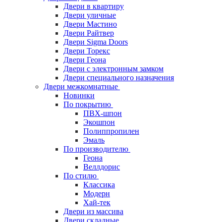
Двери в квартиру
Двери уличные
Двери Мастино
Двери Райтвер
Двери Sigma Doors
Двери Торекс
Двери Геона
Двери с электронным замком
Двери специального назначения
Двери межкомнатные
Новинки
По покрытию
ПВХ-шпон
Экошпон
Полиппропилен
Эмаль
По производителю
Геона
Веллдорис
По стилю
Классика
Модерн
Хай-тек
Двери из массива
Двери складные