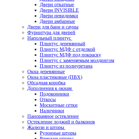
Двери откатные
Двери INVISIBLE
Двери невидимки
Двери амбарные
Двери для бани и сауны
Фурнитура для дверей
Напольный плинтус
Плинтус деревянный
Плинтус МДФ с отделкой
Плинтус МДФ под покраску
Плинтус с заменяемым молдингом
Плинтус из полиуретана
Окна деревянные
Окна пластиковые (ПВХ)
Обсадная коробка
Дополнения к окнам
Подоконники
Откосы
Москитные сетки
Наличники
Панорамное остекление
Остекление лоджий и балконов
Жалюзи и шторы
Рулонные шторы
Римские шторы