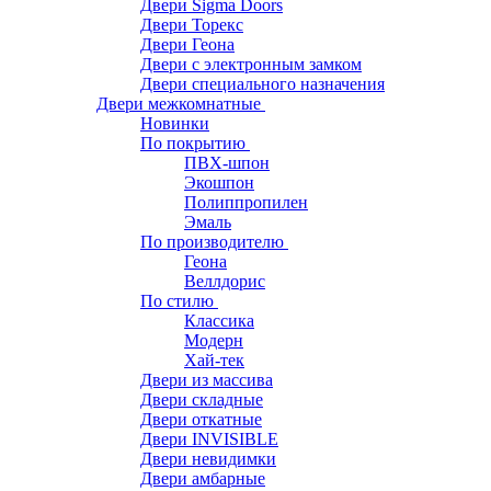
Двери Sigma Doors
Двери Торекс
Двери Геона
Двери с электронным замком
Двери специального назначения
Двери межкомнатные
Новинки
По покрытию
ПВХ-шпон
Экошпон
Полиппропилен
Эмаль
По производителю
Геона
Веллдорис
По стилю
Классика
Модерн
Хай-тек
Двери из массива
Двери складные
Двери откатные
Двери INVISIBLE
Двери невидимки
Двери амбарные