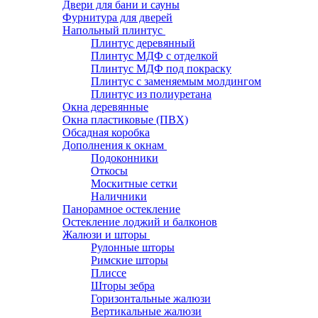
Двери для бани и сауны
Фурнитура для дверей
Напольный плинтус
Плинтус деревянный
Плинтус МДФ с отделкой
Плинтус МДФ под покраску
Плинтус с заменяемым молдингом
Плинтус из полиуретана
Окна деревянные
Окна пластиковые (ПВХ)
Обсадная коробка
Дополнения к окнам
Подоконники
Откосы
Москитные сетки
Наличники
Панорамное остекление
Остекление лоджий и балконов
Жалюзи и шторы
Рулонные шторы
Римские шторы
Плиссе
Шторы зебра
Горизонтальные жалюзи
Вертикальные жалюзи