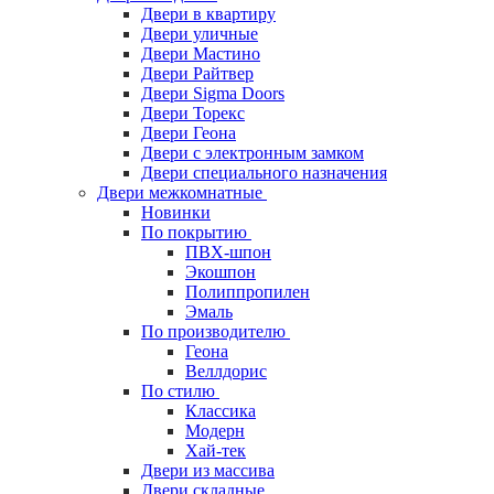
Двери в квартиру
Двери уличные
Двери Мастино
Двери Райтвер
Двери Sigma Doors
Двери Торекс
Двери Геона
Двери с электронным замком
Двери специального назначения
Двери межкомнатные
Новинки
По покрытию
ПВХ-шпон
Экошпон
Полиппропилен
Эмаль
По производителю
Геона
Веллдорис
По стилю
Классика
Модерн
Хай-тек
Двери из массива
Двери складные