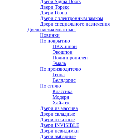
Двери Sigma Doors
Двери Торекс
Двери Геона
Двери с электронным замком
Двери специального назначения
Двери межкомнатные
Новинки
По покрытию
ПВХ-шпон
Экошпон
Полиппропилен
Эмаль
По производителю
Геона
Веллдорис
По стилю
Классика
Модерн
Хай-тек
Двери из массива
Двери складные
Двери откатные
Двери INVISIBLE
Двери невидимки
Двери амбарные