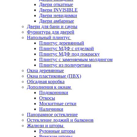
Двери откатные
Двери INVISIBLE
Двери невидимки
Двери амбарные
Двери для бани и сауны
Фурнитура для дверей
Напольный плинтус
Плинтус деревянный
Плинтус МДФ с отделкой
Плинтус МДФ под покраску
Плинтус с заменяемым молдингом
Плинтус из полиуретана
Окна деревянные
Окна пластиковые (ПВХ)
Обсадная коробка
Дополнения к окнам
Подоконники
Откосы
Москитные сетки
Наличники
Панорамное остекление
Остекление лоджий и балконов
Жалюзи и шторы
Рулонные шторы
Римские шторы