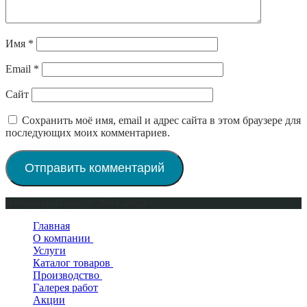
Имя
*
Email
*
Сайт
Сохранить моё имя, email и адрес сайта в этом браузере для
последующих моих комментариев.
Интерьер-Плюс © 2009-2023
Главная
О компании
Услуги
Сертификаты
Каталог товаров
Производство
Двери входные
Галерея работ
Двери межкомнатные
Окна деревянные
Двери в квартиру
Акции
Двери для бани и сауны
Деревянные двери
Двери уличные
Новинки