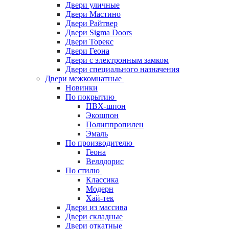
Двери уличные
Двери Мастино
Двери Райтвер
Двери Sigma Doors
Двери Торекс
Двери Геона
Двери с электронным замком
Двери специального назначения
Двери межкомнатные
Новинки
По покрытию
ПВХ-шпон
Экошпон
Полиппропилен
Эмаль
По производителю
Геона
Веллдорис
По стилю
Классика
Модерн
Хай-тек
Двери из массива
Двери складные
Двери откатные