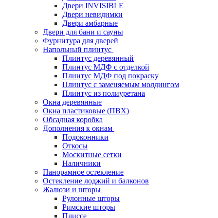
Двери INVISIBLE
Двери невидимки
Двери амбарные
Двери для бани и сауны
Фурнитура для дверей
Напольный плинтус
Плинтус деревянный
Плинтус МДФ с отделкой
Плинтус МДФ под покраску
Плинтус с заменяемым молдингом
Плинтус из полиуретана
Окна деревянные
Окна пластиковые (ПВХ)
Обсадная коробка
Дополнения к окнам
Подоконники
Откосы
Москитные сетки
Наличники
Панорамное остекление
Остекление лоджий и балконов
Жалюзи и шторы
Рулонные шторы
Римские шторы
Плиссе