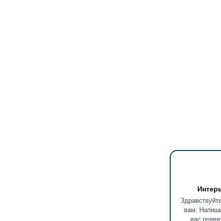
Интер
Здравствуйте
вам. Напиши
вас появя