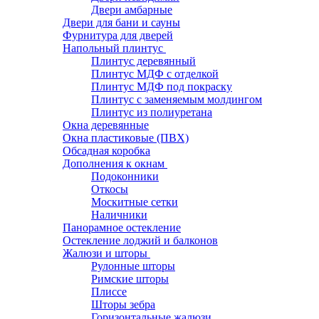
Двери амбарные
Двери для бани и сауны
Фурнитура для дверей
Напольный плинтус
Плинтус деревянный
Плинтус МДФ с отделкой
Плинтус МДФ под покраску
Плинтус с заменяемым молдингом
Плинтус из полиуретана
Окна деревянные
Окна пластиковые (ПВХ)
Обсадная коробка
Дополнения к окнам
Подоконники
Откосы
Москитные сетки
Наличники
Панорамное остекление
Остекление лоджий и балконов
Жалюзи и шторы
Рулонные шторы
Римские шторы
Плиссе
Шторы зебра
Горизонтальные жалюзи