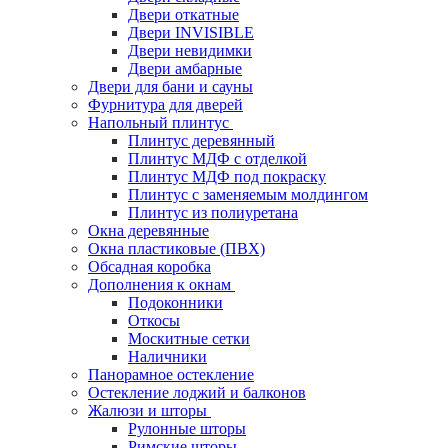
Двери откатные
Двери INVISIBLE
Двери невидимки
Двери амбарные
Двери для бани и сауны
Фурнитура для дверей
Напольный плинтус
Плинтус деревянный
Плинтус МДФ с отделкой
Плинтус МДФ под покраску
Плинтус с заменяемым молдингом
Плинтус из полиуретана
Окна деревянные
Окна пластиковые (ПВХ)
Обсадная коробка
Дополнения к окнам
Подоконники
Откосы
Москитные сетки
Наличники
Панорамное остекление
Остекление лоджий и балконов
Жалюзи и шторы
Рулонные шторы
Римские шторы