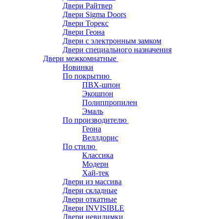
Двери Райтвер
Двери Sigma Doors
Двери Торекс
Двери Геона
Двери с электронным замком
Двери специального назначения
Двери межкомнатные
Новинки
По покрытию
ПВХ-шпон
Экошпон
Полиппропилен
Эмаль
По производителю
Геона
Веллдорис
По стилю
Классика
Модерн
Хай-тек
Двери из массива
Двери складные
Двери откатные
Двери INVISIBLE
Двери невидимки