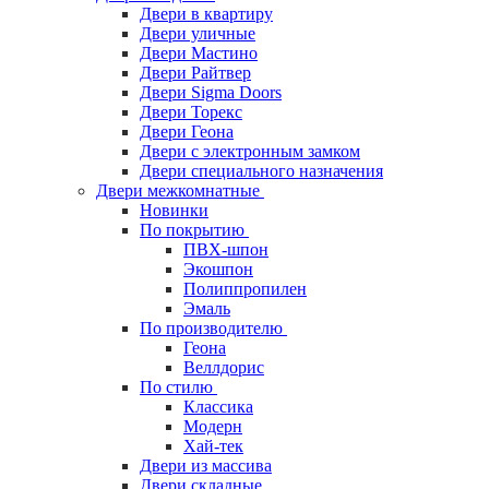
Двери в квартиру
Двери уличные
Двери Мастино
Двери Райтвер
Двери Sigma Doors
Двери Торекс
Двери Геона
Двери с электронным замком
Двери специального назначения
Двери межкомнатные
Новинки
По покрытию
ПВХ-шпон
Экошпон
Полиппропилен
Эмаль
По производителю
Геона
Веллдорис
По стилю
Классика
Модерн
Хай-тек
Двери из массива
Двери складные