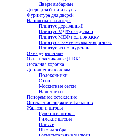
Двери амбарные
Двери для бани и сауны
Фурнитура для дверей
Напольный плинтус
Плинтус деревянный
Плинтус МДФ с отделкой
Плинтус МДФ под покраску
Плинтус с заменяемым молдингом
Плинтус из полиуретана
Окна деревянные
Окна пластиковые (ПВХ)
Обсадная коробка
Дополнения к окнам
Подоконники
Откосы
Москитные сетки
Наличники
Панорамное остекление
Остекление лоджий и балконов
Жалюзи и шторы
Рулонные шторы
Римские шторы
Плиссе
Шторы зебра
Горизонтальные жалюзи