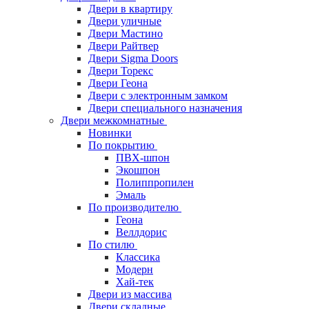
Двери в квартиру
Двери уличные
Двери Мастино
Двери Райтвер
Двери Sigma Doors
Двери Торекс
Двери Геона
Двери с электронным замком
Двери специального назначения
Двери межкомнатные
Новинки
По покрытию
ПВХ-шпон
Экошпон
Полиппропилен
Эмаль
По производителю
Геона
Веллдорис
По стилю
Классика
Модерн
Хай-тек
Двери из массива
Двери складные