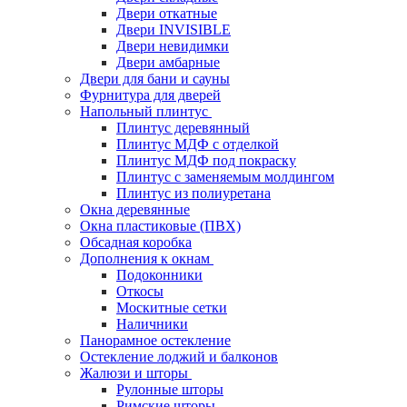
Двери откатные
Двери INVISIBLE
Двери невидимки
Двери амбарные
Двери для бани и сауны
Фурнитура для дверей
Напольный плинтус
Плинтус деревянный
Плинтус МДФ с отделкой
Плинтус МДФ под покраску
Плинтус с заменяемым молдингом
Плинтус из полиуретана
Окна деревянные
Окна пластиковые (ПВХ)
Обсадная коробка
Дополнения к окнам
Подоконники
Откосы
Москитные сетки
Наличники
Панорамное остекление
Остекление лоджий и балконов
Жалюзи и шторы
Рулонные шторы
Римские шторы