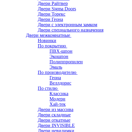
Двери Райтвер
Двери Sigma Doors
Двери Торекс
Двери Геона
Двери с электронным замком
Двери специального назначения
Двери межкомнатные
Новинки
По покрытию
ПВХ-шпон
Экошпон
Полиппропилен
Эмаль
По производителю
Геона
Веллдорис
По стилю
Классика
Модерн
Хай-тек
Двери из массива
Двери складные
Двери откатные
Двери INVISIBLE
Двери невидимки