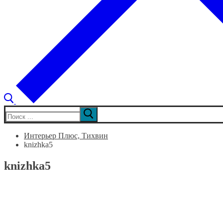
Искать:
Интерьер Плюс, Тихвин
knizhka5
knizhka5