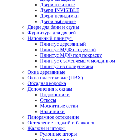
Двери откатные
Двери INVISIBLE
Двери невидимки
Двери амбарные
Двери для бани и сауны
Фурнитура для дверей
Напольный плинтус
Плинтус деревянный
Плинтус МДФ с отделкой
Плинтус МДФ под покраску
Плинтус с заменяемым молдингом
Плинтус из полиуретана
Окна деревянные
Окна пластиковые (ПВХ)
Обсадная коробка
Дополнения к окнам
Подоконники
Откосы
Москитные сетки
Наличники
Панорамное остекление
Остекление лоджий и балконов
Жалюзи и шторы
Рулонные шторы
Римские шторы