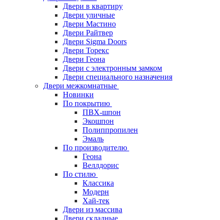
Двери в квартиру
Двери уличные
Двери Мастино
Двери Райтвер
Двери Sigma Doors
Двери Торекс
Двери Геона
Двери с электронным замком
Двери специального назначения
Двери межкомнатные
Новинки
По покрытию
ПВХ-шпон
Экошпон
Полиппропилен
Эмаль
По производителю
Геона
Веллдорис
По стилю
Классика
Модерн
Хай-тек
Двери из массива
Двери складные