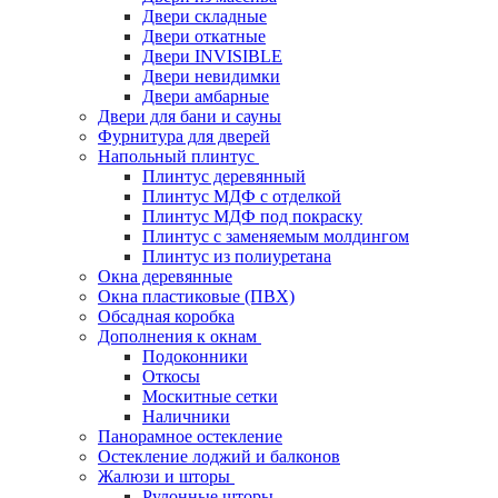
Двери складные
Двери откатные
Двери INVISIBLE
Двери невидимки
Двери амбарные
Двери для бани и сауны
Фурнитура для дверей
Напольный плинтус
Плинтус деревянный
Плинтус МДФ с отделкой
Плинтус МДФ под покраску
Плинтус с заменяемым молдингом
Плинтус из полиуретана
Окна деревянные
Окна пластиковые (ПВХ)
Обсадная коробка
Дополнения к окнам
Подоконники
Откосы
Москитные сетки
Наличники
Панорамное остекление
Остекление лоджий и балконов
Жалюзи и шторы
Рулонные шторы