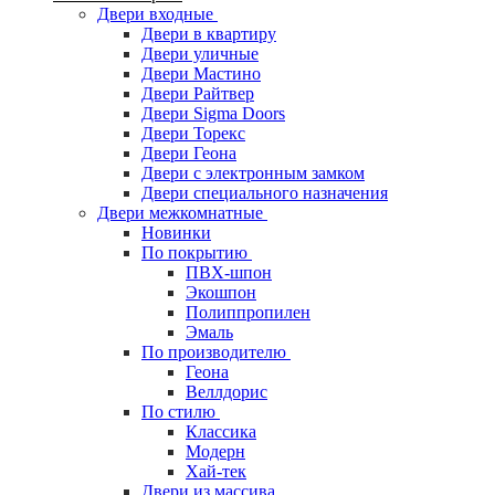
Двери входные
Двери в квартиру
Двери уличные
Двери Мастино
Двери Райтвер
Двери Sigma Doors
Двери Торекс
Двери Геона
Двери с электронным замком
Двери специального назначения
Двери межкомнатные
Новинки
По покрытию
ПВХ-шпон
Экошпон
Полиппропилен
Эмаль
По производителю
Геона
Веллдорис
По стилю
Классика
Модерн
Хай-тек
Двери из массива