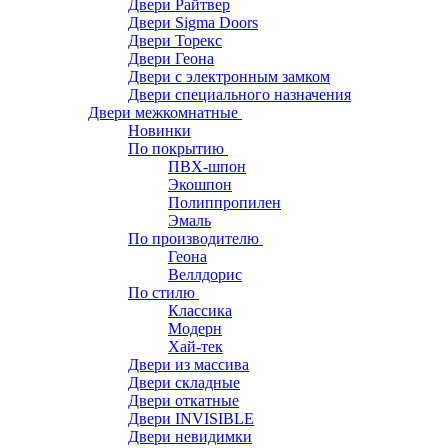
Двери Райтвер
Двери Sigma Doors
Двери Торекс
Двери Геона
Двери с электронным замком
Двери специального назначения
Двери межкомнатные
Новинки
По покрытию
ПВХ-шпон
Экошпон
Полиппропилен
Эмаль
По производителю
Геона
Веллдорис
По стилю
Классика
Модерн
Хай-тек
Двери из массива
Двери складные
Двери откатные
Двери INVISIBLE
Двери невидимки