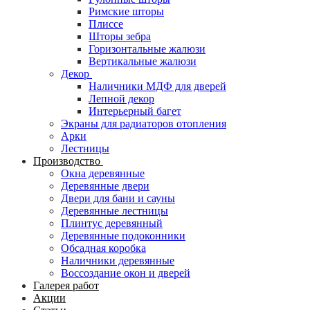
Римские шторы
Плиссе
Шторы зебра
Горизонтальные жалюзи
Вертикальные жалюзи
Декор
Наличники МДФ для дверей
Лепной декор
Интерьерный багет
Экраны для радиаторов отопления
Арки
Лестницы
Производство
Окна деревянные
Деревянные двери
Двери для бани и сауны
Деревянные лестницы
Плинтус деревянный
Деревянные подоконники
Обсадная коробка
Наличники деревянные
Воссоздание окон и дверей
Галерея работ
Акции