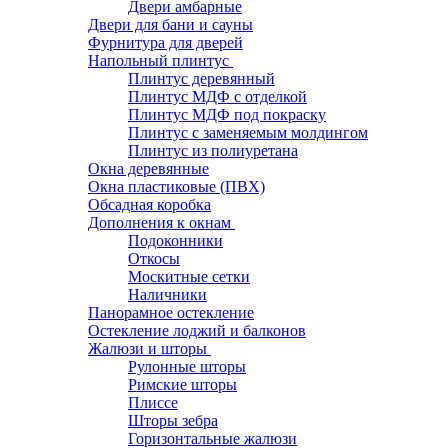
Двери амбарные
Двери для бани и сауны
Фурнитура для дверей
Напольный плинтус
Плинтус деревянный
Плинтус МДФ с отделкой
Плинтус МДФ под покраску
Плинтус с заменяемым молдингом
Плинтус из полиуретана
Окна деревянные
Окна пластиковые (ПВХ)
Обсадная коробка
Дополнения к окнам
Подоконники
Откосы
Москитные сетки
Наличники
Панорамное остекление
Остекление лоджий и балконов
Жалюзи и шторы
Рулонные шторы
Римские шторы
Плиссе
Шторы зебра
Горизонтальные жалюзи