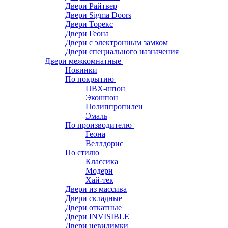
Двери Райтвер
Двери Sigma Doors
Двери Торекс
Двери Геона
Двери с электронным замком
Двери специального назначения
Двери межкомнатные
Новинки
По покрытию
ПВХ-шпон
Экошпон
Полиппропилен
Эмаль
По производителю
Геона
Веллдорис
По стилю
Классика
Модерн
Хай-тек
Двери из массива
Двери складные
Двери откатные
Двери INVISIBLE
Двери невидимки