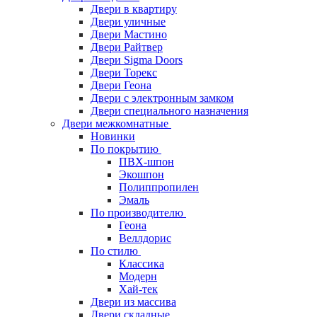
Двери в квартиру
Двери уличные
Двери Мастино
Двери Райтвер
Двери Sigma Doors
Двери Торекс
Двери Геона
Двери с электронным замком
Двери специального назначения
Двери межкомнатные
Новинки
По покрытию
ПВХ-шпон
Экошпон
Полиппропилен
Эмаль
По производителю
Геона
Веллдорис
По стилю
Классика
Модерн
Хай-тек
Двери из массива
Двери складные