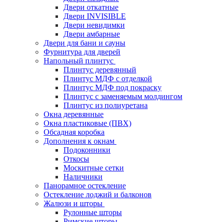
Двери откатные
Двери INVISIBLE
Двери невидимки
Двери амбарные
Двери для бани и сауны
Фурнитура для дверей
Напольный плинтус
Плинтус деревянный
Плинтус МДФ с отделкой
Плинтус МДФ под покраску
Плинтус с заменяемым молдингом
Плинтус из полиуретана
Окна деревянные
Окна пластиковые (ПВХ)
Обсадная коробка
Дополнения к окнам
Подоконники
Откосы
Москитные сетки
Наличники
Панорамное остекление
Остекление лоджий и балконов
Жалюзи и шторы
Рулонные шторы
Римские шторы