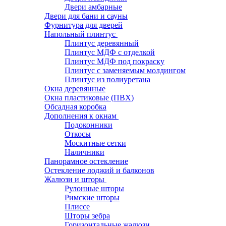
Двери амбарные
Двери для бани и сауны
Фурнитура для дверей
Напольный плинтус
Плинтус деревянный
Плинтус МДФ с отделкой
Плинтус МДФ под покраску
Плинтус с заменяемым молдингом
Плинтус из полиуретана
Окна деревянные
Окна пластиковые (ПВХ)
Обсадная коробка
Дополнения к окнам
Подоконники
Откосы
Москитные сетки
Наличники
Панорамное остекление
Остекление лоджий и балконов
Жалюзи и шторы
Рулонные шторы
Римские шторы
Плиссе
Шторы зебра
Горизонтальные жалюзи