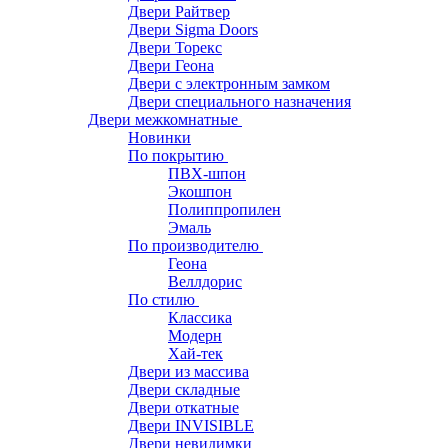
Двери Райтвер
Двери Sigma Doors
Двери Торекс
Двери Геона
Двери с электронным замком
Двери специального назначения
Двери межкомнатные
Новинки
По покрытию
ПВХ-шпон
Экошпон
Полиппропилен
Эмаль
По производителю
Геона
Веллдорис
По стилю
Классика
Модерн
Хай-тек
Двери из массива
Двери складные
Двери откатные
Двери INVISIBLE
Двери невидимки