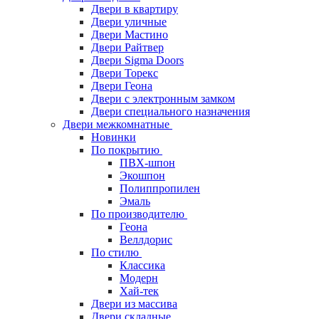
Двери в квартиру
Двери уличные
Двери Мастино
Двери Райтвер
Двери Sigma Doors
Двери Торекс
Двери Геона
Двери с электронным замком
Двери специального назначения
Двери межкомнатные
Новинки
По покрытию
ПВХ-шпон
Экошпон
Полиппропилен
Эмаль
По производителю
Геона
Веллдорис
По стилю
Классика
Модерн
Хай-тек
Двери из массива
Двери складные