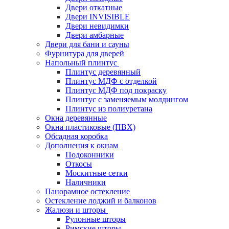
Двери откатные
Двери INVISIBLE
Двери невидимки
Двери амбарные
Двери для бани и сауны
Фурнитура для дверей
Напольный плинтус
Плинтус деревянный
Плинтус МДФ с отделкой
Плинтус МДФ под покраску
Плинтус с заменяемым молдингом
Плинтус из полиуретана
Окна деревянные
Окна пластиковые (ПВХ)
Обсадная коробка
Дополнения к окнам
Подоконники
Откосы
Москитные сетки
Наличники
Панорамное остекление
Остекление лоджий и балконов
Жалюзи и шторы
Рулонные шторы
Римские шторы