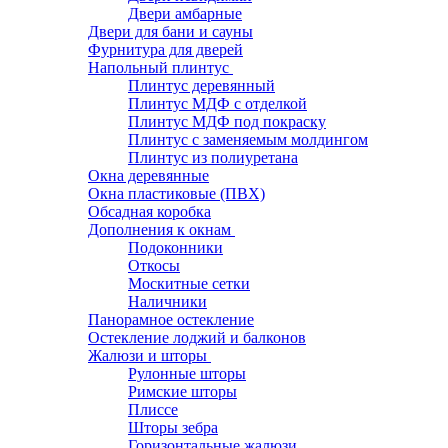
Двери амбарные
Двери для бани и сауны
Фурнитура для дверей
Напольный плинтус
Плинтус деревянный
Плинтус МДФ с отделкой
Плинтус МДФ под покраску
Плинтус с заменяемым молдингом
Плинтус из полиуретана
Окна деревянные
Окна пластиковые (ПВХ)
Обсадная коробка
Дополнения к окнам
Подоконники
Откосы
Москитные сетки
Наличники
Панорамное остекление
Остекление лоджий и балконов
Жалюзи и шторы
Рулонные шторы
Римские шторы
Плиссе
Шторы зебра
Горизонтальные жалюзи