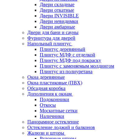
Двери складные
Двери откатные
Двери INVISIBLE
Двери невидимки
Двери амбарные
Двери для бани и сауны
Фурнитура для дверей
Напольный плинтус
Плинтус деревянный
Плинтус МДФ с отделкой
Плинтус МДФ под покраску
Плинтус с заменяемым молдингом
Плинтус из полиуретана
Окна деревянные
Окна пластиковые (ПВХ)
Обсадная коробка
Дополнения к окнам
Подоконники
Откосы
Москитные сетки
Наличники
Панорамное остекление
Остекление лоджий и балконов
Жалюзи и шторы
Рулонные шторы