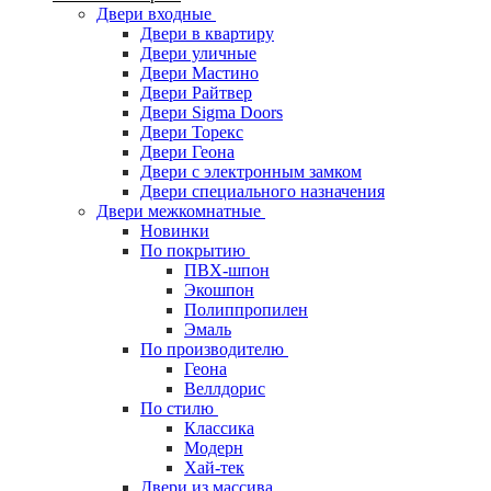
Двери входные
Двери в квартиру
Двери уличные
Двери Мастино
Двери Райтвер
Двери Sigma Doors
Двери Торекс
Двери Геона
Двери с электронным замком
Двери специального назначения
Двери межкомнатные
Новинки
По покрытию
ПВХ-шпон
Экошпон
Полиппропилен
Эмаль
По производителю
Геона
Веллдорис
По стилю
Классика
Модерн
Хай-тек
Двери из массива