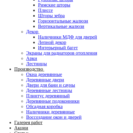
Римские шторы
Плиссе
Шторы зебра
Горизонтальные жалюзи
Вертикальные жалюзи
Декор
Наличники МДФ для дверей
Лепной декор
Интерьерный багет
Экраны для радиаторов отопления
Арки
Лестницы
Производство
Окна деревянные
Деревянные двери
Двери для бани и сауны
Деревянные лестницы
Плинтус деревянный
Деревянные подоконники
Обсадная коробка
Наличники деревянные
Воссоздание окон и дверей
Галерея работ
Акции