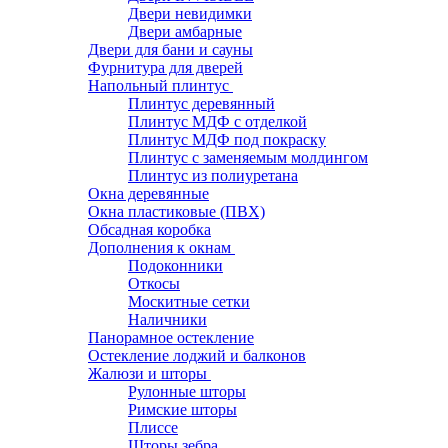
Двери невидимки
Двери амбарные
Двери для бани и сауны
Фурнитура для дверей
Напольный плинтус
Плинтус деревянный
Плинтус МДФ с отделкой
Плинтус МДФ под покраску
Плинтус с заменяемым молдингом
Плинтус из полиуретана
Окна деревянные
Окна пластиковые (ПВХ)
Обсадная коробка
Дополнения к окнам
Подоконники
Откосы
Москитные сетки
Наличники
Панорамное остекление
Остекление лоджий и балконов
Жалюзи и шторы
Рулонные шторы
Римские шторы
Плиссе
Шторы зебра