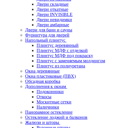
Двери складные
Двери откатные
Двери INVISIBLE
Двери невидимки
Двери амбарные
Двери для бани и сауны
Фурнитура для дверей
Напольный плинтус
Плинтус деревянный
Плинтус МДФ с отделкой
Плинтус МДФ под покраску
Плинтус с заменяемым молдингом
Плинтус из полиуретана
Окна деревянные
Окна пластиковые (ПВХ)
Обсадная коробка
Дополнения к окнам
Подоконники
Откосы
Москитные сетки
Наличники
Панорамное остекление
Остекление лоджий и балконов
Жалюзи и шторы
Рулонные шторы