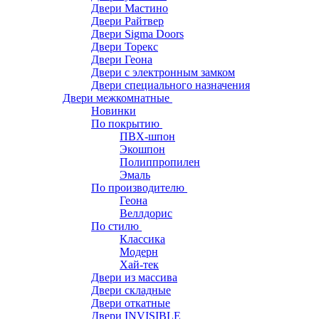
Двери Мастино
Двери Райтвер
Двери Sigma Doors
Двери Торекс
Двери Геона
Двери с электронным замком
Двери специального назначения
Двери межкомнатные
Новинки
По покрытию
ПВХ-шпон
Экошпон
Полиппропилен
Эмаль
По производителю
Геона
Веллдорис
По стилю
Классика
Модерн
Хай-тек
Двери из массива
Двери складные
Двери откатные
Двери INVISIBLE