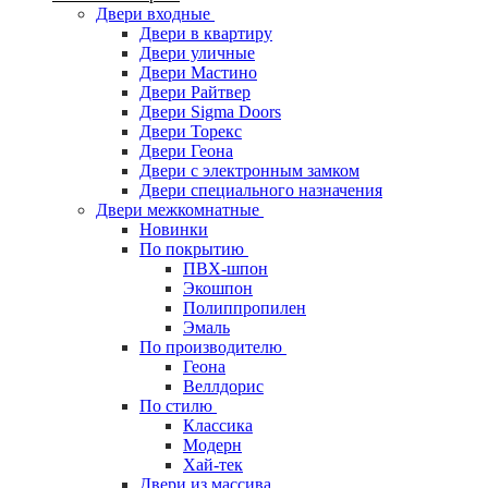
Двери входные
Двери в квартиру
Двери уличные
Двери Мастино
Двери Райтвер
Двери Sigma Doors
Двери Торекс
Двери Геона
Двери с электронным замком
Двери специального назначения
Двери межкомнатные
Новинки
По покрытию
ПВХ-шпон
Экошпон
Полиппропилен
Эмаль
По производителю
Геона
Веллдорис
По стилю
Классика
Модерн
Хай-тек
Двери из массива