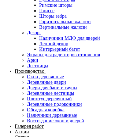
Римские шторы
Плиссе
Шторы зебра
Горизонтальные жалюзи
Вертикальные жалюзи
Декор
Наличники МДФ для дверей
Лепной декор
Интерьерный багет
Экраны для радиаторов отопления
Арки
Лестницы
Производство
Окна деревянные
Деревянные двери
Двери для бани и сауны
Деревянные лестницы
Плинтус деревянный
Деревянные подоконники
Обсадная коробка
Наличники деревянные
Воссоздание окон и дверей
Галерея работ
Акции