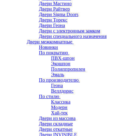
Двери Мастино
Двери Райтвер
Двери Sigma Doors
Двери Торекс
Двери Геона
Двери с электронным замком
Двери специального назначения
Двери межкомнатные
Новинки
По покрытию
ПВХ-шпон
Экошпон
Полиппропилен
Эмаль
По производителю
Геона
Веллдорис
По стилю
Классика
Модерн
Хай-тек
Двери из массива
Двери складные
Двери откатные
Двери INVISIBLE