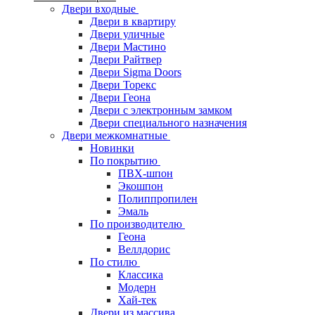
Двери входные
Двери в квартиру
Двери уличные
Двери Мастино
Двери Райтвер
Двери Sigma Doors
Двери Торекс
Двери Геона
Двери с электронным замком
Двери специального назначения
Двери межкомнатные
Новинки
По покрытию
ПВХ-шпон
Экошпон
Полиппропилен
Эмаль
По производителю
Геона
Веллдорис
По стилю
Классика
Модерн
Хай-тек
Двери из массива