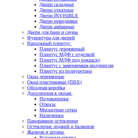
Двери складные
Двери откатные
Двери INVISIBLE
Двери невидимки
Двери амбарные
Двери для бани и сауны
Фурнитура для дверей
Напольный плинтус
Плинтус деревянный
Плинтус МДФ с отделкой
Плинтус МДФ под покраску
Плинтус с заменяемым молдингом
Плинтус из полиуретана
Окна деревянные
Окна пластиковые (ПВХ)
Обсадная коробка
Дополнения к окнам
Подоконники
Откосы
Москитные сетки
Наличники
Панорамное остекление
Остекление лоджий и балконов
Жалюзи и шторы
Рулонные шторы