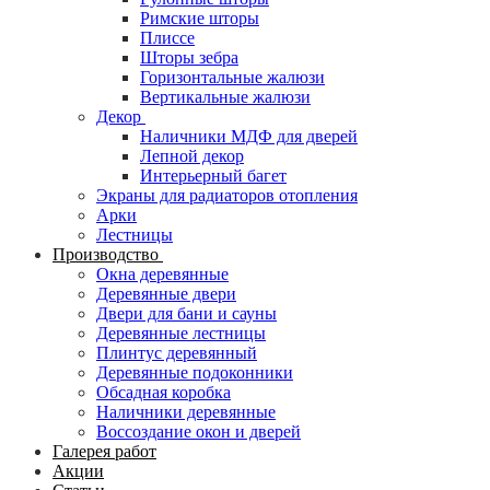
Римские шторы
Плиссе
Шторы зебра
Горизонтальные жалюзи
Вертикальные жалюзи
Декор
Наличники МДФ для дверей
Лепной декор
Интерьерный багет
Экраны для радиаторов отопления
Арки
Лестницы
Производство
Окна деревянные
Деревянные двери
Двери для бани и сауны
Деревянные лестницы
Плинтус деревянный
Деревянные подоконники
Обсадная коробка
Наличники деревянные
Воссоздание окон и дверей
Галерея работ
Акции