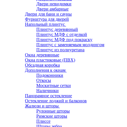
Двери невидимки
Двери амбарные
Двери для бани и сауны
Фурнитура для дверей
Напольный плинтус
Плинтус деревянный
Плинтус МДФ с отделкой
Плинтус МДФ под покраску
Плинтус с заменяемым молдингом
Плинтус из полиуретана
Окна деревянные
Окна пластиковые (ПВХ)
Обсадная коробка
Дополнения к окнам
Подоконники
Откосы
Москитные сетки
Наличники
Панорамное остекление
Остекление лоджий и балконов
Жалюзи и шторы
Рулонные шторы
Римские шторы
Плиссе
Шторы зебра