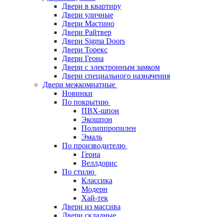
Двери в квартиру
Двери уличные
Двери Мастино
Двери Райтвер
Двери Sigma Doors
Двери Торекс
Двери Геона
Двери с электронным замком
Двери специального назначения
Двери межкомнатные
Новинки
По покрытию
ПВХ-шпон
Экошпон
Полиппропилен
Эмаль
По производителю
Геона
Веллдорис
По стилю
Классика
Модерн
Хай-тек
Двери из массива
Двери складные