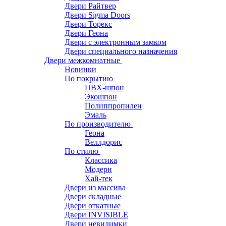
Двери Райтвер
Двери Sigma Doors
Двери Торекс
Двери Геона
Двери с электронным замком
Двери специального назначения
Двери межкомнатные
Новинки
По покрытию
ПВХ-шпон
Экошпон
Полиппропилен
Эмаль
По производителю
Геона
Веллдорис
По стилю
Классика
Модерн
Хай-тек
Двери из массива
Двери складные
Двери откатные
Двери INVISIBLE
Двери невидимки