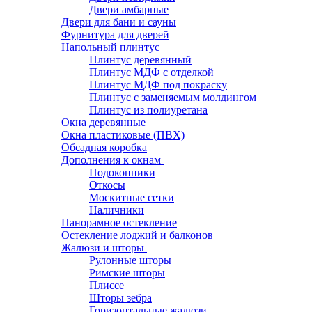
Двери амбарные
Двери для бани и сауны
Фурнитура для дверей
Напольный плинтус
Плинтус деревянный
Плинтус МДФ с отделкой
Плинтус МДФ под покраску
Плинтус с заменяемым молдингом
Плинтус из полиуретана
Окна деревянные
Окна пластиковые (ПВХ)
Обсадная коробка
Дополнения к окнам
Подоконники
Откосы
Москитные сетки
Наличники
Панорамное остекление
Остекление лоджий и балконов
Жалюзи и шторы
Рулонные шторы
Римские шторы
Плиссе
Шторы зебра
Горизонтальные жалюзи