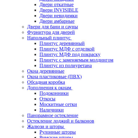
Двери откатные
Двери INVISIBLE
Двери невидимки
Двери амбарные
Двери для бани и сауны
Фурнитура для дверей
Напольный плинтус
Плинтус деревянный
Плинтус МДФ с отделкой
Плинтус МДФ под покраску
Плинтус с заменяемым молдингом
Плинтус из полиуретана
Окна деревянные
Окна пластиковые (ПВХ)
Обсадная коробка
Дополнения к окнам
Подоконники
Откосы
Москитные сетки
Наличники
Панорамное остекление
Остекление лоджий и балконов
Жалюзи и шторы
Рулонные шторы
Римские шторы