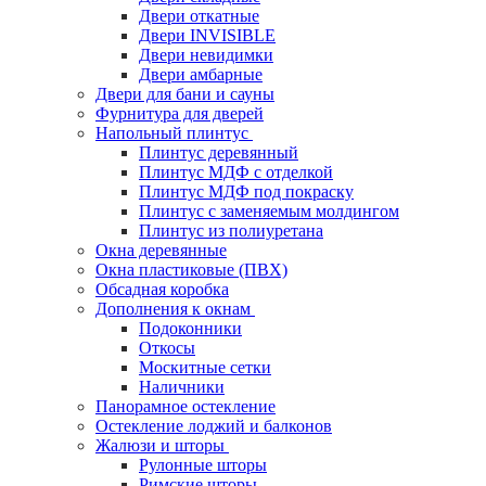
Двери откатные
Двери INVISIBLE
Двери невидимки
Двери амбарные
Двери для бани и сауны
Фурнитура для дверей
Напольный плинтус
Плинтус деревянный
Плинтус МДФ с отделкой
Плинтус МДФ под покраску
Плинтус с заменяемым молдингом
Плинтус из полиуретана
Окна деревянные
Окна пластиковые (ПВХ)
Обсадная коробка
Дополнения к окнам
Подоконники
Откосы
Москитные сетки
Наличники
Панорамное остекление
Остекление лоджий и балконов
Жалюзи и шторы
Рулонные шторы
Римские шторы