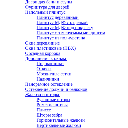
Двери для бани и сауны
Фурнитура для дверей
Напольный плинтус
Плинтус деревянный
Плинтус МДФ с отделкой
Плинтус МДФ под покраску
Плинтус с заменяемым молдингом
Плинтус из полиуретана
Окна деревянные
Окна пластиковые (ПВХ)
Обсадная коробка
Дополнения к окнам
Подоконники
Откосы
Москитные сетки
Наличники
Панорамное остекление
Остекление лоджий и балконов
Жалюзи и шторы
Рулонные шторы
Римские шторы
Плиссе
Шторы зебра
Горизонтальные жалюзи
Вертикальные жалюзи