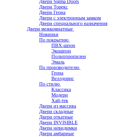
Двери Sigma Doors
Двери Торекс
Двери Геона
Двери с электронным замком
Двери специального назначения
Двери межкомнатные
Новинки
По покрытию
ПВХ-шпон
Экошпон
Полиппропилен
Эмаль
По производителю
Геона
Веллдорис
По стилю
Классика
Модерн
Хай-тек
Двери из массива
Двери складные
Двери откатные
Двери INVISIBLE
Двери невидимки
Двери амбарные