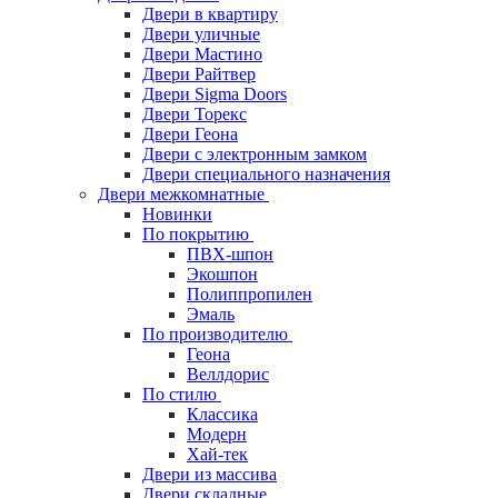
Двери в квартиру
Двери уличные
Двери Мастино
Двери Райтвер
Двери Sigma Doors
Двери Торекс
Двери Геона
Двери с электронным замком
Двери специального назначения
Двери межкомнатные
Новинки
По покрытию
ПВХ-шпон
Экошпон
Полиппропилен
Эмаль
По производителю
Геона
Веллдорис
По стилю
Классика
Модерн
Хай-тек
Двери из массива
Двери складные