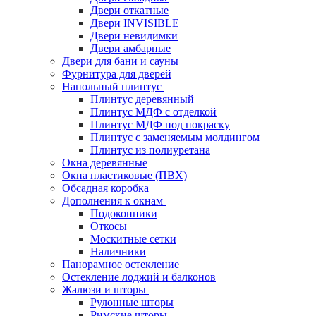
Двери откатные
Двери INVISIBLE
Двери невидимки
Двери амбарные
Двери для бани и сауны
Фурнитура для дверей
Напольный плинтус
Плинтус деревянный
Плинтус МДФ с отделкой
Плинтус МДФ под покраску
Плинтус с заменяемым молдингом
Плинтус из полиуретана
Окна деревянные
Окна пластиковые (ПВХ)
Обсадная коробка
Дополнения к окнам
Подоконники
Откосы
Москитные сетки
Наличники
Панорамное остекление
Остекление лоджий и балконов
Жалюзи и шторы
Рулонные шторы
Римские шторы