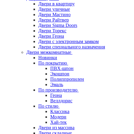
Двери в квартиру
Двери уличные
Двери Мастино
Двери Райтвер
Двери Sigma Doors
Двери Торекс
Двери Геона
Двери с электронным замком
Двери специального назначения
Двери межкомнатные
Новинки
По покрытию
ПВХ-шпон
Экошпон
Полиппропилен
Эмаль
По производителю
Геона
Веллдорис
По стилю
Классика
Модерн
Хай-тек
Двери из массива
Двери складные