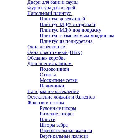
Двери для бани и сауны
Фурнитура для дверей
Напольный плинтус
Плинтус деревянный
Плинтус МДФ с отделкой
Плинтус МДФ под покраску
Плинтус с заменяемым молдингом
Плинтус из полиуретана
Окна деревянные
Окна пластиковые (ПВХ)
Обсадная коробка
Дополнения к окнам
Подоконники
Откосы
Москитные сетки
Наличники
Панорамное остекление
Остекление лоджий и балконов
Жалюзи и шторы
Рулонные шторы
Римские шторы
Плиссе
Шторы зебра
Горизонтальные жалюзи
Вертикальные жалюзи