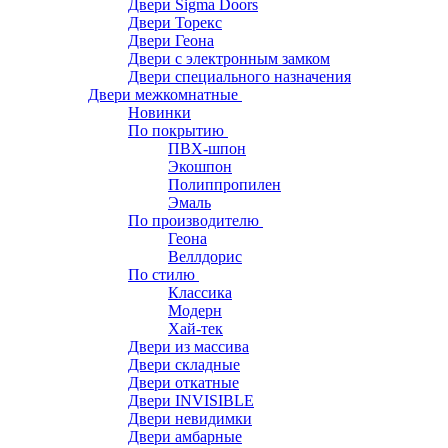
Двери Sigma Doors
Двери Торекс
Двери Геона
Двери с электронным замком
Двери специального назначения
Двери межкомнатные
Новинки
По покрытию
ПВХ-шпон
Экошпон
Полиппропилен
Эмаль
По производителю
Геона
Веллдорис
По стилю
Классика
Модерн
Хай-тек
Двери из массива
Двери складные
Двери откатные
Двери INVISIBLE
Двери невидимки
Двери амбарные