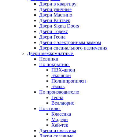
Двери в квартиру
Двери уличные
Двери Мастино
Двери Райтвер
Двери Sigma Doors
Двери Торекс
Двери Геона
Двери с электронным замком
Двери специального назначения
Двери межкомнатные
Новинки
По покрытию
ПВХ-шпон
Экошпон
Полиппропилен
Эмаль
По производителю
Геона
Веллдорис
По стилю
Классика
Модерн
Хай-тек
Двери из массива
Двери складные