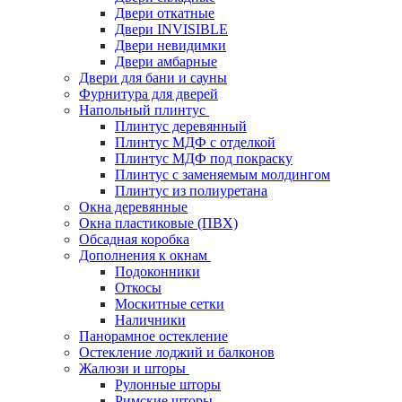
Двери откатные
Двери INVISIBLE
Двери невидимки
Двери амбарные
Двери для бани и сауны
Фурнитура для дверей
Напольный плинтус
Плинтус деревянный
Плинтус МДФ с отделкой
Плинтус МДФ под покраску
Плинтус с заменяемым молдингом
Плинтус из полиуретана
Окна деревянные
Окна пластиковые (ПВХ)
Обсадная коробка
Дополнения к окнам
Подоконники
Откосы
Москитные сетки
Наличники
Панорамное остекление
Остекление лоджий и балконов
Жалюзи и шторы
Рулонные шторы
Римские шторы