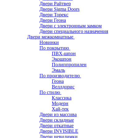
Двери Райтвер
Двери Sigma Doors
Двери Торекс
Двери Геона
Двери с электронным замком
Двери специального назначения
Двери межкомнатные
Новинки
По покрытию
ПВХ-шпон
Экошпон
Полиппропилен
Эмаль
По производителю
Геона
Веллдорис
По стилю
Классика
Модерн
Хай-тек
Двери из массива
Двери складные
Двери откатные
Двери INVISIBLE
Двери невидимки