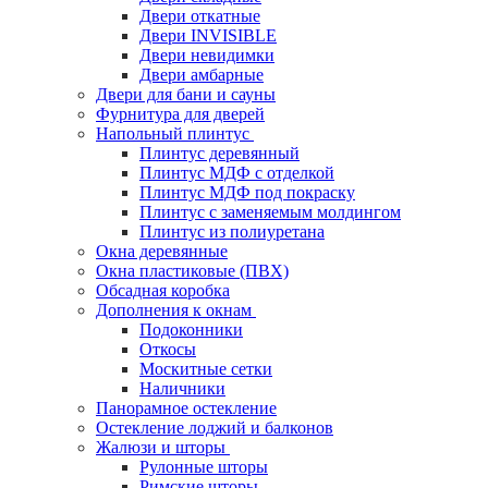
Двери откатные
Двери INVISIBLE
Двери невидимки
Двери амбарные
Двери для бани и сауны
Фурнитура для дверей
Напольный плинтус
Плинтус деревянный
Плинтус МДФ с отделкой
Плинтус МДФ под покраску
Плинтус с заменяемым молдингом
Плинтус из полиуретана
Окна деревянные
Окна пластиковые (ПВХ)
Обсадная коробка
Дополнения к окнам
Подоконники
Откосы
Москитные сетки
Наличники
Панорамное остекление
Остекление лоджий и балконов
Жалюзи и шторы
Рулонные шторы
Римские шторы