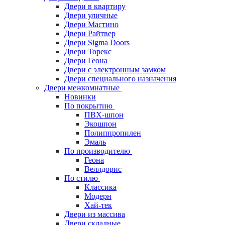
Двери в квартиру
Двери уличные
Двери Мастино
Двери Райтвер
Двери Sigma Doors
Двери Торекс
Двери Геона
Двери с электронным замком
Двери специального назначения
Двери межкомнатные
Новинки
По покрытию
ПВХ-шпон
Экошпон
Полиппропилен
Эмаль
По производителю
Геона
Веллдорис
По стилю
Классика
Модерн
Хай-тек
Двери из массива
Двери складные