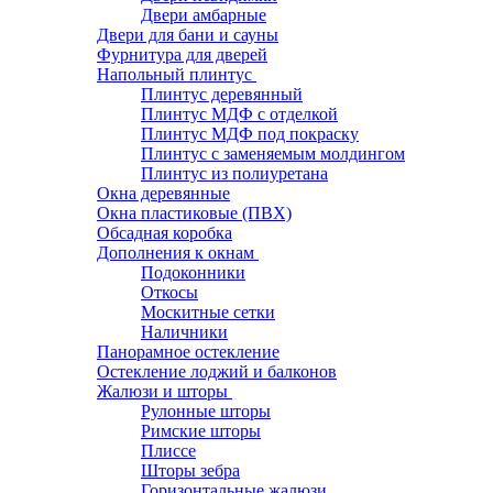
Двери амбарные
Двери для бани и сауны
Фурнитура для дверей
Напольный плинтус
Плинтус деревянный
Плинтус МДФ с отделкой
Плинтус МДФ под покраску
Плинтус с заменяемым молдингом
Плинтус из полиуретана
Окна деревянные
Окна пластиковые (ПВХ)
Обсадная коробка
Дополнения к окнам
Подоконники
Откосы
Москитные сетки
Наличники
Панорамное остекление
Остекление лоджий и балконов
Жалюзи и шторы
Рулонные шторы
Римские шторы
Плиссе
Шторы зебра
Горизонтальные жалюзи